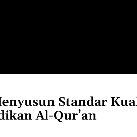
LTH
EDUNEST
EDUEXPLORE
EDUSCHOOL
nyusun Standar Kuali
ikan Al-Qur’an