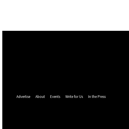
Masuk
Selamat Datang! Masuk ke akun Anda
nama pengguna
kata sandi Anda
Lupa kata sandi Anda? mendapatkan bantuan
Pemulihan password
Memulihkan kata sandi anda
email Anda
Sebuah kata sandi akan dikirimkan ke email Anda.
Advertise
About
Events
Write for Us
In the Press