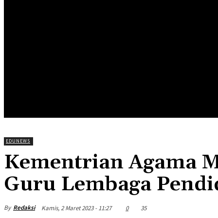
HOME
EDUNEWS
EDUFOOD
EDUHEA
EDUTRIP
EDUNEWS
Kementrian Agama Me
Guru Lembaga Pendid
By
Redaksi
Kamis, 2 Maret 2023 - 11:27
0
35