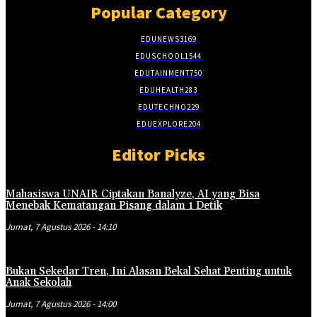
Popular Category
EDUNEWS
3169
EDUSCHOOL
1544
EDUTAINMENT
750
EDUHEALTH
283
EDUTECHNO
229
EDUEXPLORE
204
Editor Picks
Mahasiswa UNAIR Ciptakan Banalyze, AI yang Bisa
Menebak Kematangan Pisang dalam 1 Detik
Jumat, 7 Agustus 2026 - 14:10
Bukan Sekedar Tren, Ini Alasan Bekal Sehat Penting untuk
Anak Sekolah
Jumat, 7 Agustus 2026 - 14:00