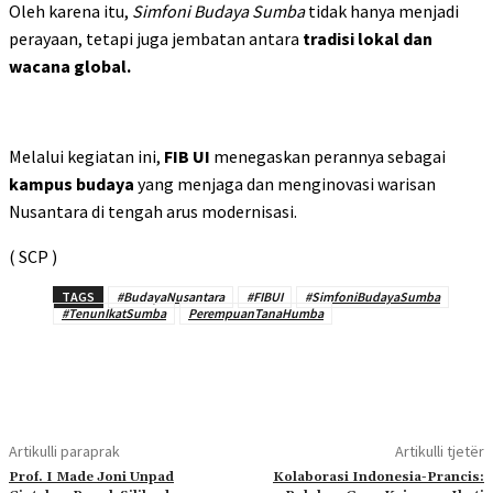
Oleh karena itu,
Simfoni Budaya Sumba
tidak hanya menjadi
perayaan, tetapi juga jembatan antara
tradisi lokal dan
wacana global.
Melalui kegiatan ini,
FIB UI
menegaskan perannya sebagai
kampus budaya
yang menjaga dan menginovasi warisan
Nusantara di tengah arus modernisasi.
( SCP )
TAGS
#BudayaNusantara
#FIBUI
#SimfoniBudayaSumba
#TenunIkatSumba
PerempuanTanaHumba
Artikulli paraprak
Artikulli tjetër
Prof. I Made Joni Unpad
Kolaborasi Indonesia-Prancis: