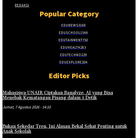
REDAKSI
Popular Category
EDUNEWS
3169
EDUSCHOOL
1544
EDUTAINMENT
750
EDUHEALTH
283
EDUTECHNO
229
EDUEXPLORE
204
Editor Picks
Mahasiswa UNAIR Ciptakan Banalyze, AI yang Bisa
Menebak Kematangan Pisang dalam 1 Detik
Jumat, 7 Agustus 2026 - 14:10
Bukan Sekedar Tren, Ini Alasan Bekal Sehat Penting untuk
Anak Sekolah