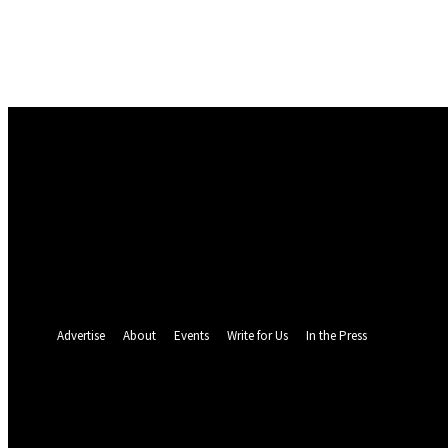
Masuk
Selamat Datang! Masuk ke akun Anda
nama pengguna
kata sandi Anda
Lupa kata sandi Anda? mendapatkan bantuan
Pemulihan password
Memulihkan kata sandi anda
email Anda
Sebuah kata sandi akan dikirimkan ke email Anda.
Advertise
About
Events
Write for Us
In the Press