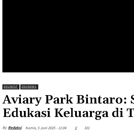
HOME
EDUNEWS
EDUFOOD
EDUHEA
EDUTRIP
EDUNEST
EDUNEWS
Aviary Park Bintaro:
Edukasi Keluarga di 
By
Redaksi
Kamis, 5 Juni 2025 - 11:04
0
101