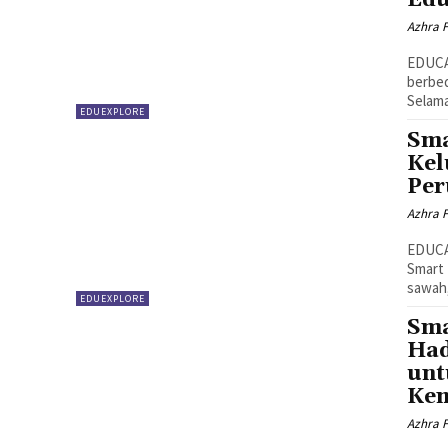
Edu
Azhra 
EDUCAR
berbed
Selama 
EDUEXPLORE
Sma
Kel
Per
Azhra 
EDUCAR
Smart 
sawah,
EDUEXPLORE
Sma
Had
unt
Kem
Azhra 