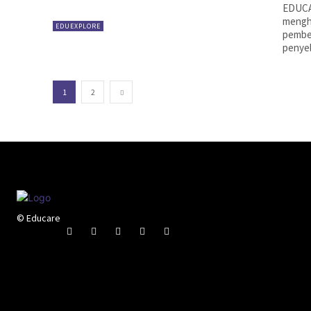
EDUCAR
mengh
EDUEXPLORE
pembel
penyel
1
2
© Educare