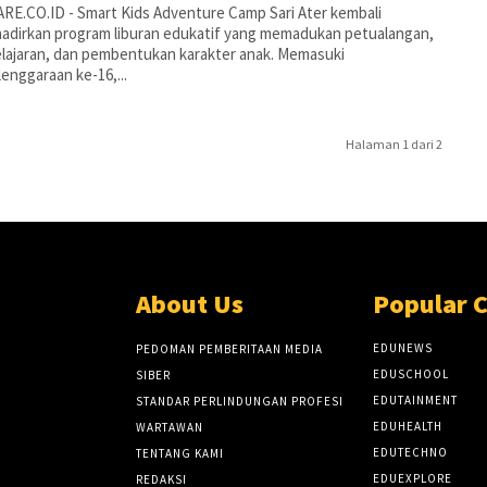
E.CO.ID - Smart Kids Adventure Camp Sari Ater kembali
adirkan program liburan edukatif yang memadukan petualangan,
ajaran, dan pembentukan karakter anak. Memasuki
enggaraan ke-16,...
Halaman 1 dari 2
About Us
Popular 
EDUNEWS
PEDOMAN PEMBERITAAN MEDIA
EDUSCHOOL
SIBER
EDUTAINMENT
STANDAR PERLINDUNGAN PROFESI
EDUHEALTH
WARTAWAN
EDUTECHNO
TENTANG KAMI
EDUEXPLORE
REDAKSI