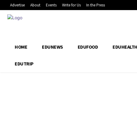
Advertise
About
Events
Write for Us
In the Press
HOME
EDUNEWS
EDUFOOD
EDUHEALT
EDUTRIP