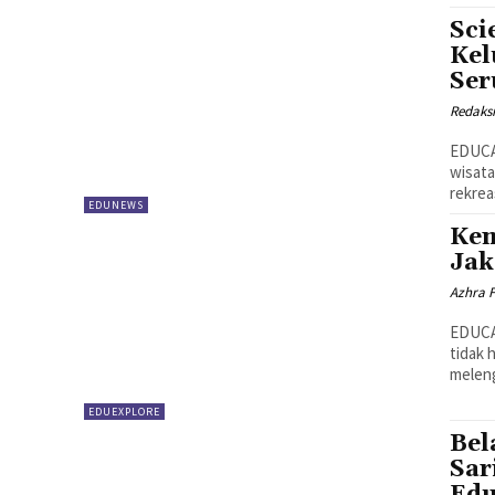
Sci
Kel
Ser
Redaks
EDUCAR
wisata
rekrea
EDUNEWS
Kem
Jak
Azhra 
EDUCAR
tidak 
meleng
EDUEXPLORE
Bel
Sar