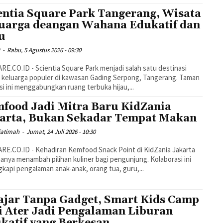
entia Square Park Tangerang, Wisata
uarga deangan Wahana Edukatif dan
u
i
-
Rabu, 5 Agustus 2026 - 09:30
E.CO.ID - Scientia Square Park menjadi salah satu destinasi
 keluarga populer di kawasan Gading Serpong, Tangerang. Taman
si ini menggabungkan ruang terbuka hijau,...
food Jadi Mitra Baru KidZania
arta, Bukan Sekadar Tempat Makan
Fatimah
-
Jumat, 24 Juli 2026 - 10:30
E.CO.ID - Kehadiran Kemfood Snack Point di KidZania Jakarta
hanya menambah pilihan kuliner bagi pengunjung. Kolaborasi ini
kapi pengalaman anak-anak, orang tua, guru,...
ajar Tanpa Gadget, Smart Kids Camp
i Ater Jadi Pengalaman Liburan