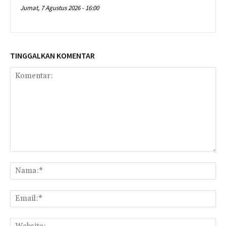
Jumat, 7 Agustus 2026 - 16:00
TINGGALKAN KOMENTAR
Komentar:
Na
Ema
Web