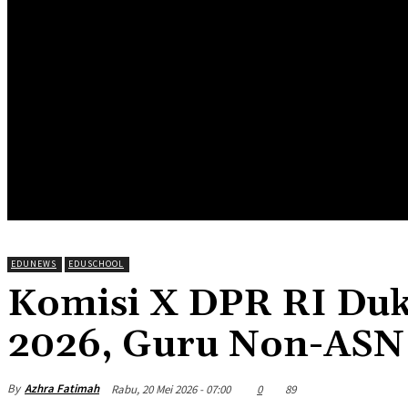
HOME
EDUNEWS
EDUFOOD
EDUHEA
EDUTRIP
EDUNEWS
EDUSCHOOL
Komisi X DPR RI Du
2026, Guru Non-ASN 
By
Azhra Fatimah
Rabu, 20 Mei 2026 - 07:00
0
89