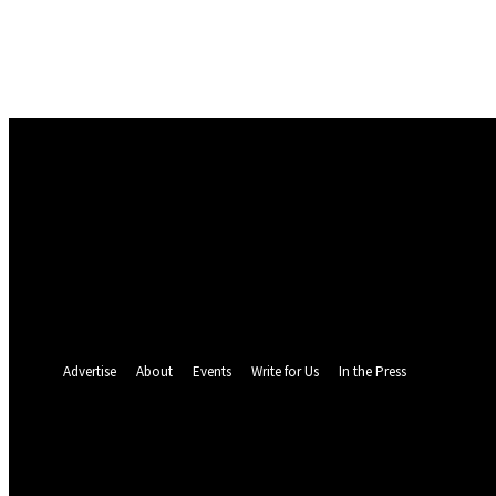
Masuk
Selamat Datang! Masuk ke akun Anda
nama pengguna
kata sandi Anda
Lupa kata sandi Anda? mendapatkan bantuan
Pemulihan password
Memulihkan kata sandi anda
email Anda
Sebuah kata sandi akan dikirimkan ke email Anda.
Advertise
About
Events
Write for Us
In the Press