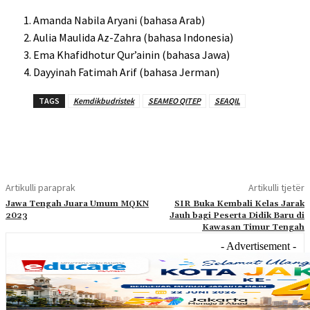
Amanda Nabila Aryani (bahasa Arab)
Aulia Maulida Az-Zahra (bahasa Indonesia)
Ema Khafidhotur Qur’ainin (bahasa Jawa)
Dayyinah Fatimah Arif (bahasa Jerman)
TAGS
Kemdikbudristek
SEAMEO QITEP
SEAQIL
Artikulli paraprak
Artikulli tjetër
Jawa Tengah Juara Umum MQKN
SIR Buka Kembali Kelas Jarak
2023
Jauh bagi Peserta Didik Baru di
Kawasan Timur Tengah
- Advertisement -