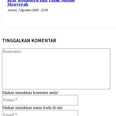
agar Konsisten dan Tidak Mudah
Menyerah
Jumat, 7 Agustus 2026 - 13:30
TINGGALKAN KOMENTAR
Kom
Silakan masukkan komentar anda!
Nama:*
Silakan masukkan nama Anda di sini
Email:*