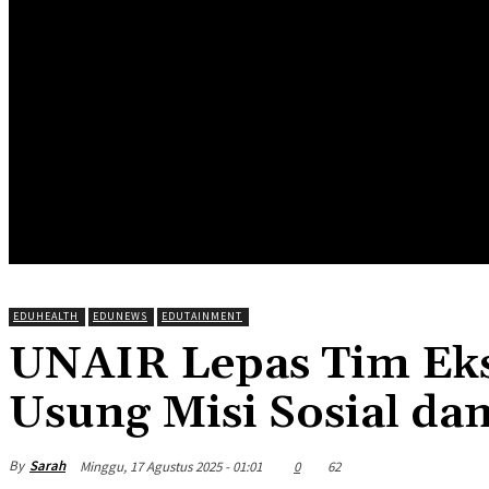
HOME
EDUNEWS
EDUFOOD
EDUHEA
EDUTRIP
EDUHEALTH
EDUNEWS
EDUTAINMENT
UNAIR Lepas Tim Eks
Usung Misi Sosial da
By
Sarah
Minggu, 17 Agustus 2025 - 01:01
0
62