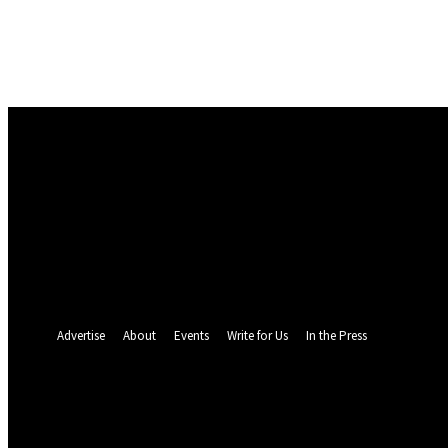
Masuk
Selamat Datang! Masuk ke akun Anda
nama pengguna
kata sandi Anda
Lupa kata sandi Anda? mendapatkan bantuan
Pemulihan password
Memulihkan kata sandi anda
email Anda
Sebuah kata sandi akan dikirimkan ke email Anda.
Advertise
About
Events
Write for Us
In the Press