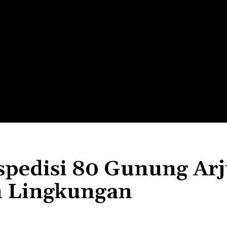
LTH
EDUNEST
EDUEXPLORE
EDUSCHOOL
pedisi 80 Gunung Arj
n Lingkungan