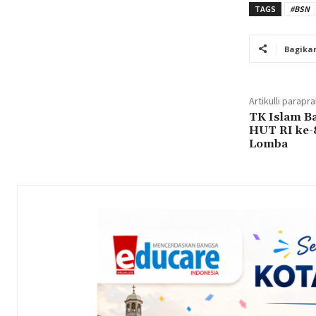
TAGS
#BSN
Bagika
Artikulli parapr
TK Islam B
HUT RI ke-
Lomba