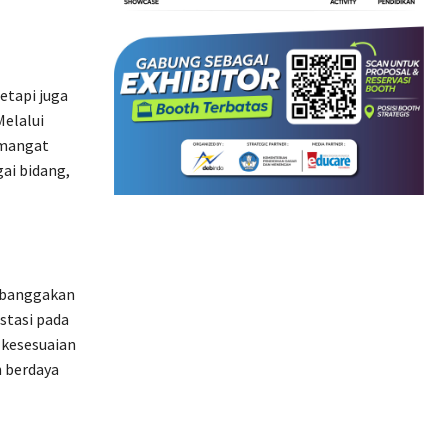
etapi juga
Melalui
emangat
ai bidang,
embanggakan
stasi pada
 kesesuaian
 berdaya