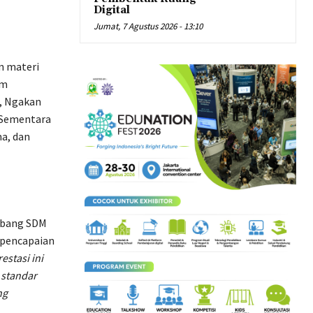
Digital
Jumat, 7 Agustus 2026 - 13:10
n materi
am
n, Ngakan
 Sementara
a, dan
sbang SDM
 pencapaian
estasi ini
standar
ng