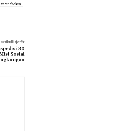
#Standarisasi
Artikulli tjetër
spedisi 80
isi Sosial
ingkungan