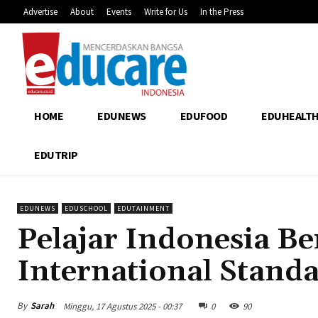
Advertise
About
Events
Write for Us
In the Press
HOME
EDUNEWS
EDUFOOD
EDUHEALT
EDUTRIP
EDUNEWS
EDUSCHOOL
EDUTAINMENT
Pelajar Indonesia Be
International Stand
By
Sarah
Minggu, 17 Agustus 2025 - 00:37
0
90