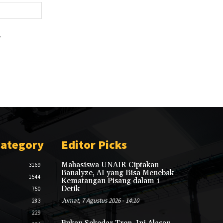
Website:
.
Category
Editor Picks
Mahasiswa UNAIR Ciptakan
3169
Banalyze, AI yang Bisa Menebak
1544
Kematangan Pisang dalam 1
Detik
750
Jumat, 7 Agustus 2026 - 14:10
283
229