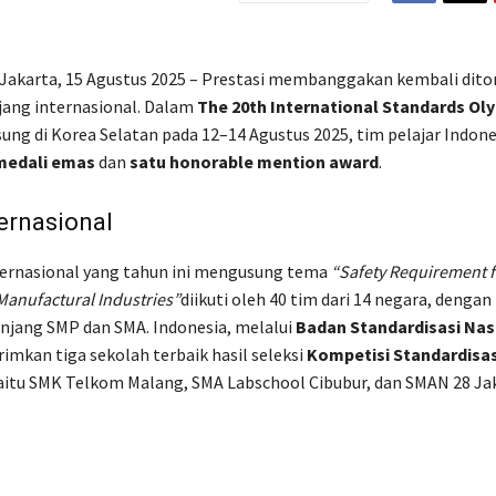
 Jakarta, 15 Agustus 2025 – Prestasi membanggakan kembali dit
ajang internasional. Dalam
The 20th International Standards Ol
ung di Korea Selatan pada 12–14 Agustus 2025, tim pelajar Indone
medali emas
dan
satu honorable mention award
.
ernasional
ternasional yang tahun ini mengusung tema
“Safety Requirement f
anufactural Industries”
diikuti oleh 40 tim dari 14 negara, dengan
jenjang SMP dan SMA. Indonesia, melalui
Badan Standardisasi Nas
rimkan tiga sekolah terbaik hasil seleksi
Kompetisi Standardisas
yaitu SMK Telkom Malang, SMA Labschool Cibubur, dan SMAN 28 Jak