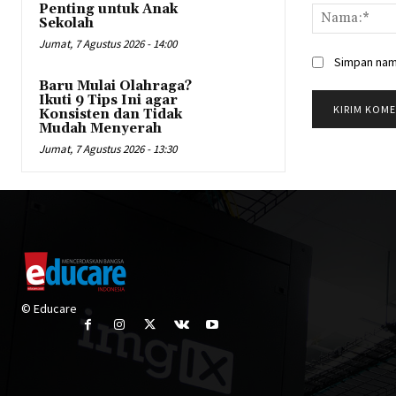
Penting untuk Anak
Sekolah
Jumat, 7 Agustus 2026 - 14:00
Simpan nama
Baru Mulai Olahraga?
Ikuti 9 Tips Ini agar
Konsisten dan Tidak
Mudah Menyerah
Jumat, 7 Agustus 2026 - 13:30
© Educare