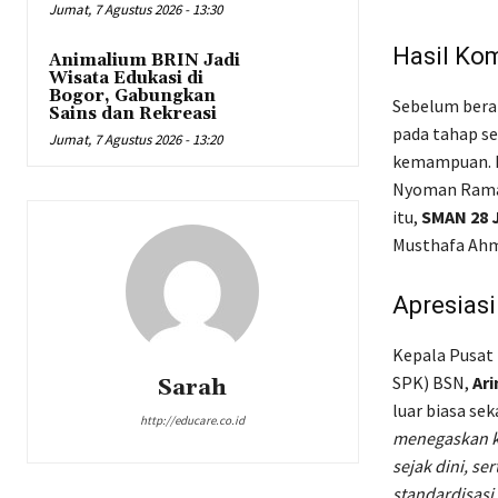
Jumat, 7 Agustus 2026 - 13:30
Hasil Kom
Animalium BRIN Jadi
Wisata Edukasi di
Bogor, Gabungkan
Sebelum beran
Sains dan Rekreasi
pada tahap s
Jumat, 7 Agustus 2026 - 13:20
kemampuan. H
Nyoman Rama 
itu,
SMAN 28 
Musthafa Ah
Apresiasi
Kepala Pusat
SPK) BSN,
Ari
Sarah
luar biasa se
http://educare.co.id
menegaskan k
sejak dini, s
standardisasi