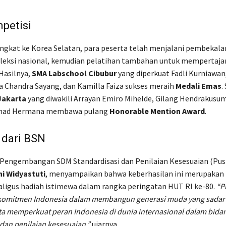
petisi
gkat ke Korea Selatan, para peserta telah menjalani pembekala
eleksi nasional, kemudian pelatihan tambahan untuk mempertaj
asilnya,
SMA Labschool Cibubur
yang diperkuat Fadli Kurniawa
Chandra Sayang, dan Kamilla Faiza sukses meraih
Medali Emas
.
Jakarta
yang diwakili Arrayan Emiro Mihelde, Gilang Hendrakusum
mad Hermana membawa pulang
Honorable Mention Award
.
 dari BSN
 Pengembangan SDM Standardisasi dan Penilaian Kesesuaian (Pu
ni Widyastuti
, menyampaikan bahwa keberhasilan ini merupakan
kaligus hadiah istimewa dalam rangka peringatan HUT RI ke-80.
“Pr
omitmen Indonesia dalam membangun generasi muda yang sadar 
erta memperkuat peran Indonesia di dunia internasional dalam bida
 dan penilaian kesesuaian,”
ujarnya.