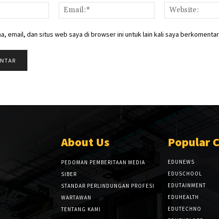
Nama:*
Email:*
, email, dan situs web saya di browser ini untuk lain kali saya berkomentar
About Us
Popular 
EDUNEWS
PEDOMAN PEMBERITAAN MEDIA
EDUSCHOOL
SIBER
EDUTAINMENT
STANDAR PERLINDUNGAN PROFESI
EDUHEALTH
WARTAWAN
EDUTECHNO
TENTANG KAMI