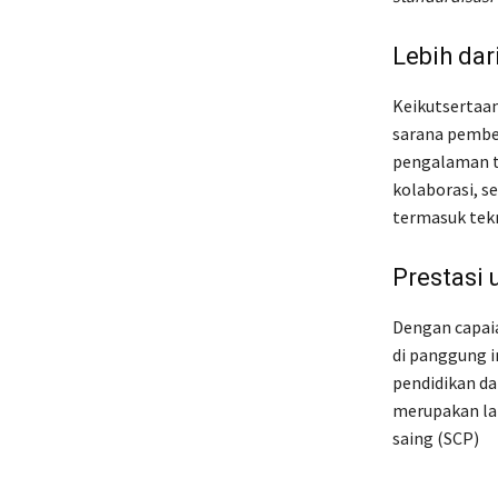
Lebih dar
Keikutsertaan
sarana pembel
pengalaman t
kolaborasi, s
termasuk tekn
Prestasi
Dengan capai
di panggung i
pendidikan da
merupakan la
saing (SCP)