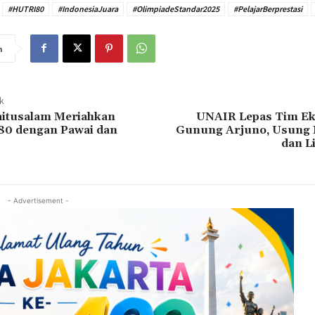
#HUTRI80
#IndonesiaJuara
#OlimpiadeStandar2025
#PelajarBerprestasi
n
ak
aitusalam Meriahkan
UNAIR Lepas Tim Ek
80 dengan Pawai dan
Gunung Arjuno, Usung M
dan L
- Advertisement -