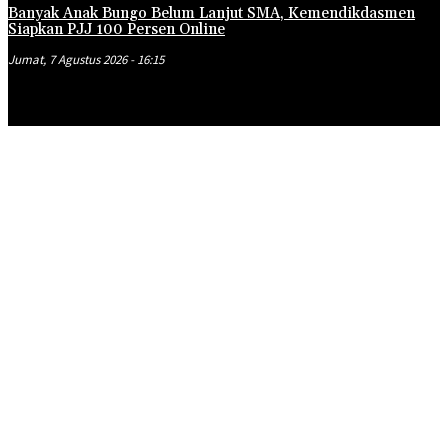
Banyak Anak Bungo Belum Lanjut SMA, Kemendikdasmen
Siapkan PJJ 100 Persen Online
Jumat, 7 Agustus 2026 - 16:15