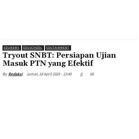
EDUNEWS
EDUSCHOOL
EDUTAINMENT
Tryout SNBT: Persiapan Ujian
Masuk PTN yang Efektif
Jumat, 18 April 2025 - 13:40
0
60
By
Redaksi