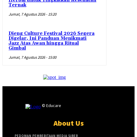
Herbal untuk Tingkatkan Kesehatan
Ternak
Jumat, 7 Agustus 2026 - 15:20
Dieng Culture Festival 2026 Segera
Digelar, Ini Panduan Menikmati
Jazz Atas Awan hingga Ritual
Gimbal
Jumat, 7 Agustus 2026 - 15:00
© Educare
About Us
PEDOMAN PEMBERITAAN MEDIA SIBER