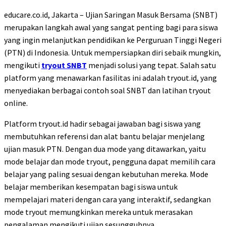
educare.co.id, Jakarta – Ujian Saringan Masuk Bersama (SNBT)
merupakan langkah awal yang sangat penting bagi para siswa
yang ingin melanjutkan pendidikan ke Perguruan Tinggi Negeri
(PTN) di Indonesia. Untuk mempersiapkan diri sebaik mungkin,
mengikuti
tryout SNBT
menjadi solusi yang tepat. Salah satu
platform yang menawarkan fasilitas ini adalah tryout.id, yang
menyediakan berbagai contoh soal SNBT dan latihan tryout
online.
Platform tryout.id hadir sebagai jawaban bagi siswa yang
membutuhkan referensi dan alat bantu belajar menjelang
ujian masuk PTN. Dengan dua mode yang ditawarkan, yaitu
mode belajar dan mode tryout, pengguna dapat memilih cara
belajar yang paling sesuai dengan kebutuhan mereka. Mode
belajar memberikan kesempatan bagi siswa untuk
mempelajari materi dengan cara yang interaktif, sedangkan
mode tryout memungkinkan mereka untuk merasakan
pengalaman mengikuti ujian sesungguhnya.