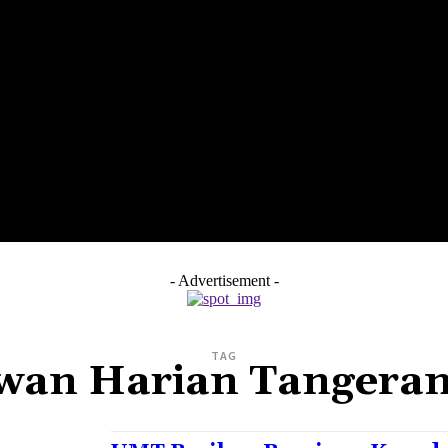
LTH
EDUNEST
EDUEXPLORE
EDUSCHOOL
- Advertisement -
TAG
wan Harian Tangeran