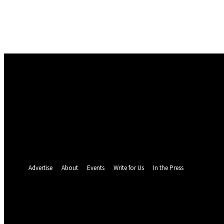
Masuk
Selamat Datang! Masuk ke akun Anda
nama pengguna
kata sandi Anda
Lupa kata sandi Anda? mendapatkan bantuan
Pemulihan password
Memulihkan kata sandi anda
email Anda
Sebuah kata sandi akan dikirimkan ke email Anda.
Advertise
About
Events
Write for Us
In the Press