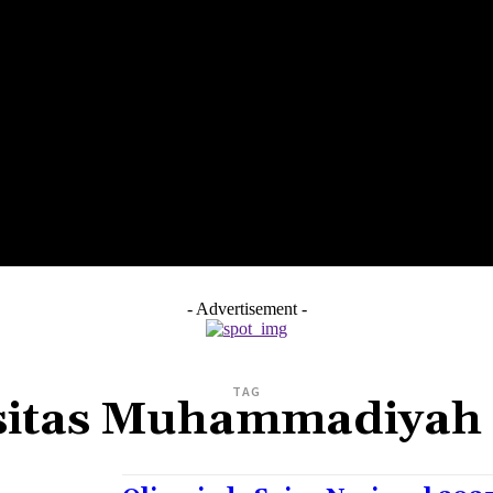
LTH
EDUNEST
EDUEXPLORE
EDUSCHOOL
- Advertisement -
TAG
sitas Muhammadiyah