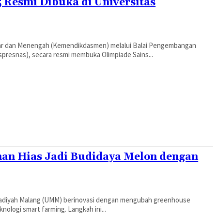
 Resmi Dibuka di Universitas
sar dan Menengah (Kemendikdasmen) melalui Balai Pengembangan
spresnas), secara resmi membuka Olimpiade Sains...
n Hias Jadi Budidaya Melon dengan
mmadiyah Malang (UMM) berinovasi dengan mengubah greenhouse
nologi smart farming. Langkah ini...