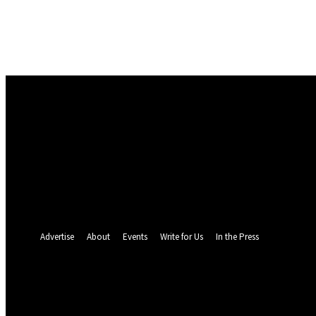
Masuk
Selamat Datang! Masuk ke akun Anda
nama pengguna
kata sandi Anda
Lupa kata sandi Anda? mendapatkan bantuan
Pemulihan password
Memulihkan kata sandi anda
email Anda
Sebuah kata sandi akan dikirimkan ke email Anda.
Advertise
About
Events
Write for Us
In the Press