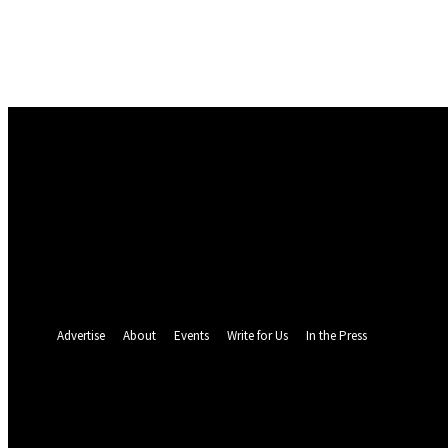
Masuk
Selamat Datang! Masuk ke akun Anda
nama pengguna
kata sandi Anda
Lupa kata sandi Anda? mendapatkan bantuan
Pemulihan password
Memulihkan kata sandi anda
email Anda
Sebuah kata sandi akan dikirimkan ke email Anda.
Advertise
About
Events
Write for Us
In the Press