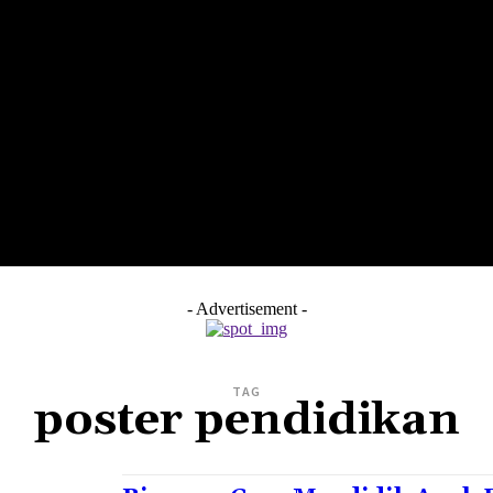
LTH
EDUNEST
EDUEXPLORE
EDUSCHOOL
- Advertisement -
TAG
poster pendidikan