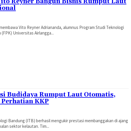
Vito Reyner Bangun Bisnis Rumput Laut
ional
 membawa Vito Reyner Adriananda, alumnus Program Studi Teknologi
(FPK) Universitas Airlangga...
si Budidaya Rumput Laut Otomatis,
t Perhatian KKP
nologi Bandung (ITB) berhasil mengukir prestasi membanggakan di ajang
lan sektor kelautan. Tim...