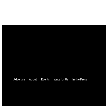
Masuk
Selamat Datang! Masuk ke akun Anda
nama pengguna
kata sandi Anda
Lupa kata sandi Anda? mendapatkan bantuan
Pemulihan password
Memulihkan kata sandi anda
email Anda
Sebuah kata sandi akan dikirimkan ke email Anda.
Advertise
About
Events
Write for Us
In the Press