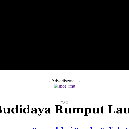
LTH
EDUNEST
EDUEXPLORE
EDUSCHOOL
- Advertisement -
TAG
Budidaya Rumput Lau