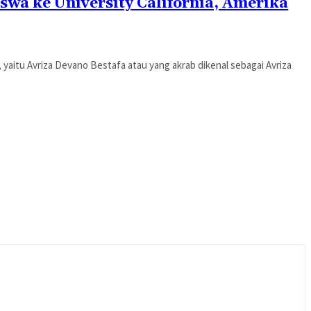
swa ke University California, Amerika
4, yaitu Avriza Devano Bestafa atau yang akrab dikenal sebagai Avriza