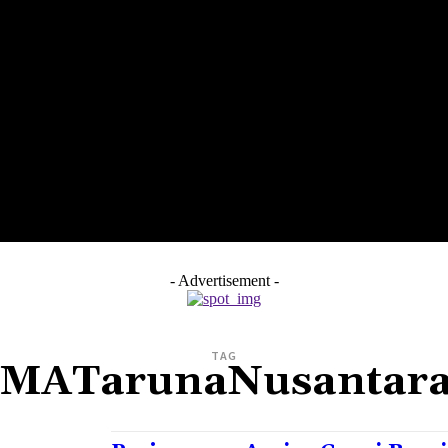
LTH
EDUNEST
EDUEXPLORE
EDUSCHOOL
- Advertisement -
TAG
SMATarunaNusantara