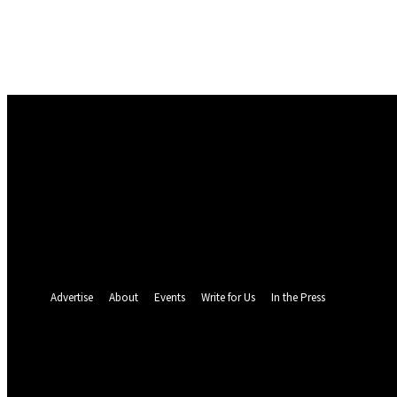
Masuk
Selamat Datang! Masuk ke akun Anda
nama pengguna
kata sandi Anda
Lupa kata sandi Anda? mendapatkan bantuan
Pemulihan password
Memulihkan kata sandi anda
email Anda
Sebuah kata sandi akan dikirimkan ke email Anda.
Advertise
About
Events
Write for Us
In the Press