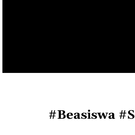
HOME
EDUNEWS
EDUFOOD
EDUHEA
EDUTRIP
#Beasiswa #