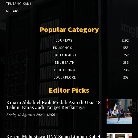
TENTANG KAMI
REDAKSI
Popular Category
EDUNEWS
3192
EDUSCHOOL
1558
EDUTAINMENT
752
EDUHEALTH
286
EDUTECHNO
236
EDUEXPLORE
208
Editor Picks
Kinara Abbabiel Raih Medali Asia di Usia 18
Tahun, Emas Jadi Target Berikutnya
Senin, 10 Agustus 2026 - 16:00
Keren! Mahasiswa UNY Sulap Limbah Kabel