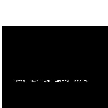
Masuk
Selamat Datang! Masuk ke akun Anda
nama pengguna
kata sandi Anda
Lupa kata sandi Anda? mendapatkan bantuan
Pemulihan password
Memulihkan kata sandi anda
email Anda
Sebuah kata sandi akan dikirimkan ke email Anda.
Advertise
About
Events
Write for Us
In the Press