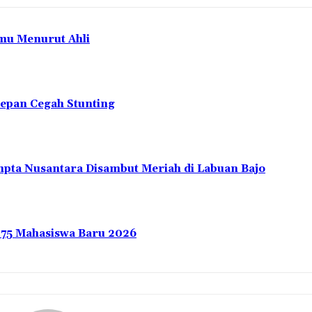
mu Menurut Ahli
depan Cegah Stunting
pta Nusantara Disambut Meriah di Labuan Bajo
275 Mahasiswa Baru 2026