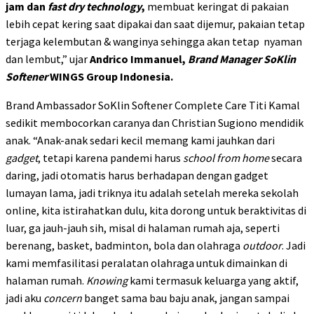
jam dan
fast dry technology
,
membuat keringat di pakaian
lebih cepat kering saat dipakai dan saat dijemur, pakaian tetap
terjaga kelembutan & wanginya sehingga akan tetap nyaman
dan lembut,” ujar
Andrico Immanuel,
Brand Manager SoKlin
Softener
WINGS Group Indonesia.
Brand Ambassador SoKlin Softener Complete Care Titi Kamal
sedikit membocorkan caranya dan Christian Sugiono mendidik
anak. “Anak-anak sedari kecil memang kami jauhkan dari
gadget
, tetapi karena pandemi harus
school from home
secara
daring, jadi otomatis harus berhadapan dengan gadget
lumayan lama, jadi triknya itu adalah setelah mereka sekolah
online, kita istirahatkan dulu, kita dorong untuk beraktivitas di
luar, ga jauh-jauh sih, misal di halaman rumah aja, seperti
berenang, basket, badminton, bola dan olahraga
outdoor
. Jadi
kami memfasilitasi peralatan olahraga untuk dimainkan di
halaman rumah.
Knowing
kami termasuk keluarga yang aktif,
jadi aku
concern
banget sama bau baju anak, jangan sampai