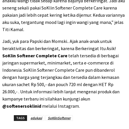
anakku wangi tidak sedap karena bajunya berkeringat. Jadi aku
seneng sekali pakai SoKlin Softener Complete Care karena
pakaian jadi lebih cepat kering ketika dijemur. Kedua variannya
aku suka, tergantung mood lagi ingin wangi yang mana,” jelas
Titi Kamal.
Jadi, yuk para Papski dan Momski.. Ajak anak-anak untuk
beraktivitas dan berkeringat, karena Berkeringat Itu Asik!
SoKlin Softener Complete Care
telah tersedia di berbagai
jaringan supermarket, minimarket, serta e-commerce di
Indonesia. SoKlin Softener Complete Care pun dibanderol
dengan harga yang terjangkau dan tersedia dalam kemasan
ukuran sachet Rp 500,- dan pouch 720 ml dengan HET Rp
26.000,- . Untuk informasi lebih lanjut mengenai produk dan
kampanye terbaru ini silahkan kunjungi akun
@softenersoklinid
melalui Instagram.
TAGS
edukasi
SoKlinSoftener