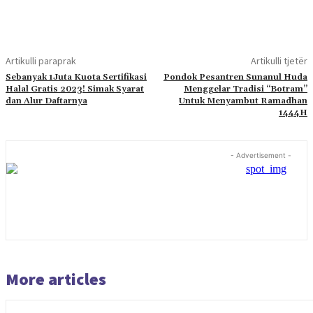
Artikulli paraprak
Artikulli tjetër
Sebanyak 1Juta Kuota Sertifikasi
Pondok Pesantren Sunanul Huda
Halal Gratis 2023! Simak Syarat
Menggelar Tradisi “Botram”
dan Alur Daftarnya
Untuk Menyambut Ramadhan
1444H
- Advertisement -
More articles