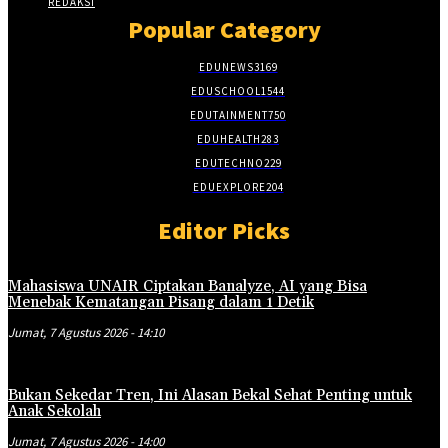
REDAKSI
Popular Category
EDUNEWS
3169
EDUSCHOOL
1544
EDUTAINMENT
750
EDUHEALTH
283
EDUTECHNO
229
EDUEXPLORE
204
Editor Picks
Mahasiswa UNAIR Ciptakan Banalyze, AI yang Bisa
Menebak Kematangan Pisang dalam 1 Detik
Jumat, 7 Agustus 2026 - 14:10
Bukan Sekedar Tren, Ini Alasan Bekal Sehat Penting untuk
Anak Sekolah
Jumat, 7 Agustus 2026 - 14:00