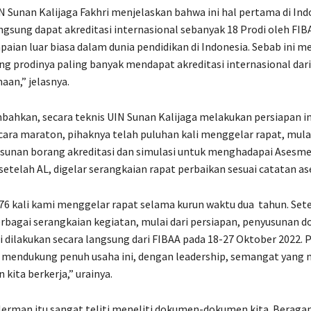
 Sunan Kalijaga Fakhri menjelaskan bahwa ini hal pertama di Ind
angsung dapat akreditasi internasional sebanyak 18 Prodi oleh FIBA
aian luar biasa dalam dunia pendidikan di Indonesia. Sebab ini 
ang prodinya paling banyak mendapat akreditasi internasional dar
aan,” jelasnya.
ahkan, secara teknis UIN Sunan Kalijaga melakukan persiapan ini
ecara maraton, pihaknya telah puluhan kali menggelar rapat, mula
yusunan borang akreditasi dan simulasi untuk menghadapai Asesm
 setelah AL, digelar serangkaian rapat perbaikan sesuai catatan a
76 kali kami menggelar rapat selama kurun waktu dua tahun. Set
bagai serangkaian kegiatan, mulai dari persiapan, penyusunan 
si dilakukan secara langsung dari FIBAA pada 18-27 Oktober 2022. 
n mendukung penuh usaha ini, dengan leadership, semangat yang
ita berkerja,” urainya.
Jerman itu sangat teliti meneliti dokumen-dokumen kita. Beraga