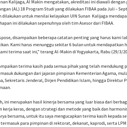
nan Kalijaga, Al Makin mengatakan, akreditasi ini diawali dengan
gan (AL) 18 Program Studi yang dilakukan FIBAA pada Juli – Se
 dilakukan untuk menilai kelayakan UIN Sunan Kalijaga mendapat
ahapan ini dilakukan sepenuhnya oleh tim Asesor dari FIBAA.
spose, disampaikan beberapa catatan penting yang harus kami l
ikan. Kami harus menunggu sekitar 6 bulan untuk mendapatkan ha
ami terima saat ini,” terang Al-Makin di Yogyakarta, Rabu (29/3/2
mpaikan terima kasih pada semua pihak yang telah mendukung p
ermasuk dukungan dari jajaran pimpinan Kementerian Agama, mulai
, Sekretaris Jenderal, Dirjen Pendidikan Islam, hingga Direktur 
amaan.
, ini merupakan hasil kinerja bersama yang luar biasa dari berbag
n kerja keras, dengan strategi dan metode yang baik dan harmonis.
rya bersama, untuk itu saya mengucapkan terima kasih kepada s
, termasuk para pimpinan di rektorat, dekanat, kaprodi, serta LPM