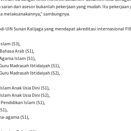
 saran dari asesor bukanlah pekerjaan yang mudah. Itu pekerjaan y
isa melaksanakannya,” sambungnya.
odi UIN Sunan Kalijaga yang mendapat akreditasi internasional FI
 Islam (S3),
 Bahasa Arab (S1),
 Agama Islam (S1),
 Guru Madrasah Ibtidaiyah (S1),
 Guru Madrasah Ibtidaiyah (S2),
Islam Anak Usia Dini (S1),
Islam Anak Usia Dini (S2),
Pendidikan Islam (S1),
(S1),
ma-agama (S1),