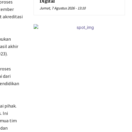
Digital
 proses
Jumat, 7 Agustus 2026 - 13:10
ptember
 akreditasi
akukan
sil akhir
023).
roses
 dari
Pendidikan
ai pihak.
 Ini
emua tim
 dan