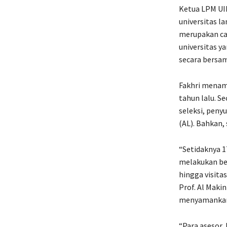
Ketua LPM UIN
universitas l
merupakan cap
universitas y
secara bersam
Fakhri menamb
tahun lalu. S
seleksi, pen
(AL). Bahkan,
“Setidaknya 1
melakukan ber
hingga visita
Prof. Al Maki
menyamankan k
“Para asesor 