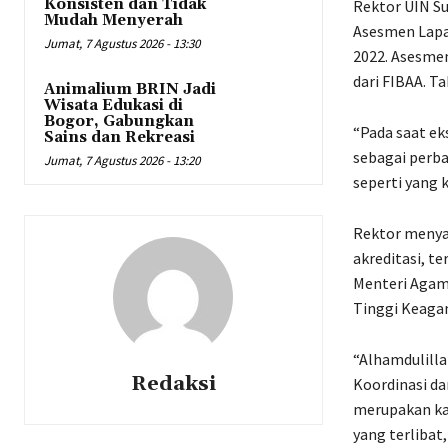
Konsisten dan Tidak
Rektor UIN Su
Mudah Menyerah
Asesmen Lapan
Jumat, 7 Agustus 2026 - 13:30
2022. Asesmen
dari FIBAA. T
Animalium BRIN Jadi
Wisata Edukasi di
Bogor, Gabungkan
“Pada saat ek
Sains dan Rekreasi
sebagai perba
Jumat, 7 Agustus 2026 - 13:20
seperti yang k
Rektor menya
akreditasi, t
Menteri Agama
Tinggi Keag
“Alhamdulillah
Redaksi
Koordinasi da
merupakan ka
yang terlibat