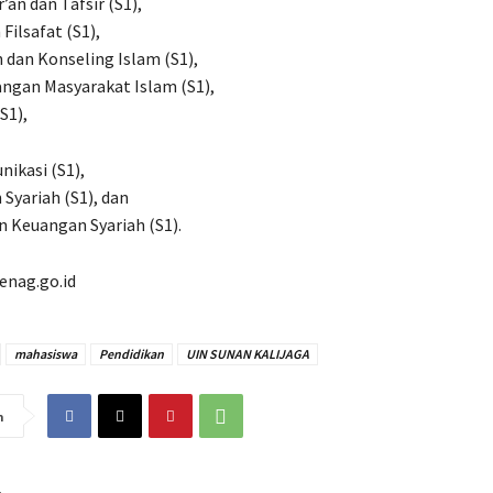
r’an dan Tafsir (S1),
 Filsafat (S1),
 dan Konseling Islam (S1),
ngan Masyarakat Islam (S1),
(S1),
nikasi (S1),
 Syariah (S1), dan
 Keuangan Syariah (S1).
enag.go.id
mahasiswa
Pendidikan
UIN SUNAN KALIJAGA
n