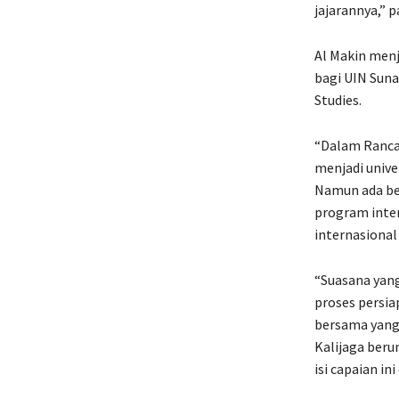
jajarannya,” 
Al Makin menj
bagi UIN Suna
Studies.
“Dalam Ranca
menjadi unive
Namun ada be
program inter
internasional 
“Suasana yang
proses persia
bersama yang 
Kalijaga berun
isi capaian in