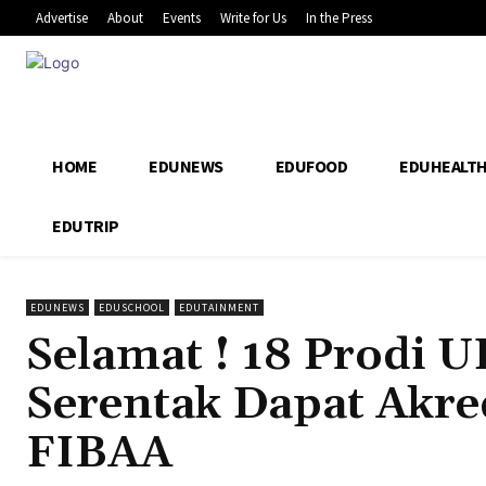
Advertise
About
Events
Write for Us
In the Press
HOME
EDUNEWS
EDUFOOD
EDUHEALT
EDUTRIP
EDUNEWS
EDUSCHOOL
EDUTAINMENT
Selamat ! 18 Prodi U
Serentak Dapat Akred
FIBAA