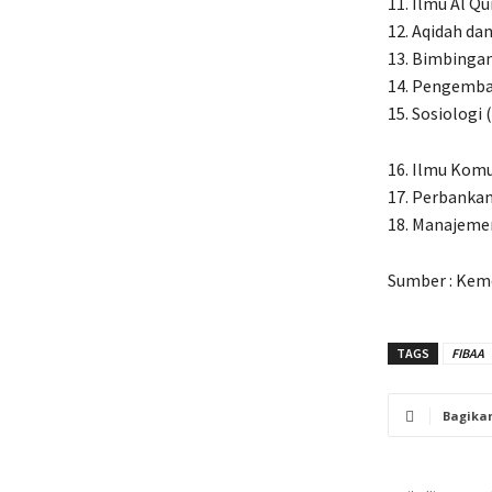
11. Ilmu Al Qu
12. Aqidah dan
13. Bimbingan
14. Pengemba
15. Sosiologi 
16. Ilmu Komu
17. Perbankan
18. Manajemen
Sumber : Kem
TAGS
FIBAA
Bagika