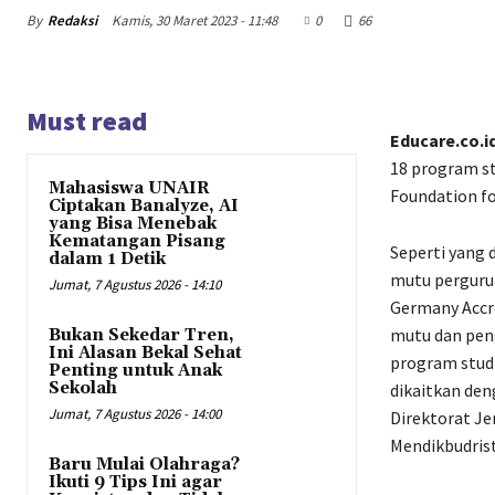
By
Redaksi
Kamis, 30 Maret 2023 - 11:48
0
66
Must read
Educare.co.i
18 program st
Mahasiswa UNAIR
Foundation fo
Ciptakan Banalyze, AI
yang Bisa Menebak
Kematangan Pisang
Seperti yang
dalam 1 Detik
mutu pergurua
Jumat, 7 Agustus 2026 - 14:10
Germany Accre
mutu dan pen
Bukan Sekedar Tren,
Ini Alasan Bekal Sehat
program studi
Penting untuk Anak
Sekolah
dikaitkan den
Jumat, 7 Agustus 2026 - 14:00
Direktorat Je
Mendikbudrist
Baru Mulai Olahraga?
Ikuti 9 Tips Ini agar