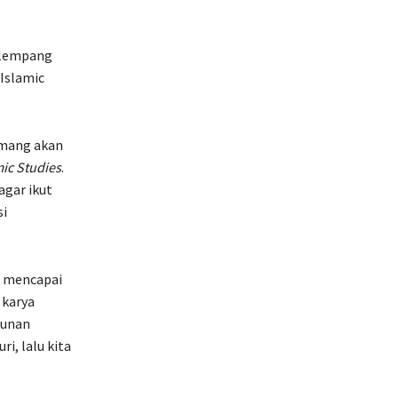
n lempang
 Islamic
emang akan
mic Studies
.
agar ikut
si
m mencapai
 karya
Sunan
i, lalu kita