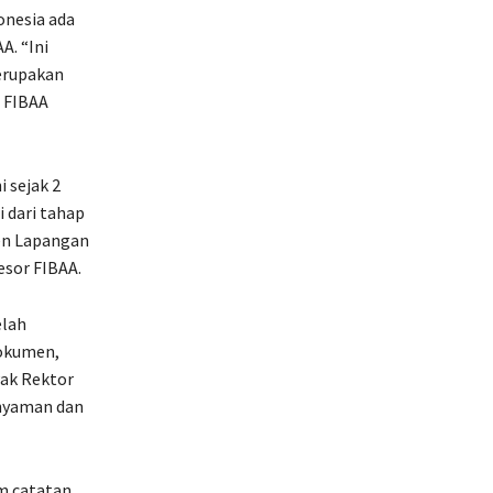
onesia ada
A. “Ini
merupakan
i FIBAA
 sejak 2
i dari tahap
en Lapangan
sesor FIBAA.
elah
dokumen,
Pak Rektor
 nyaman dan
m catatan