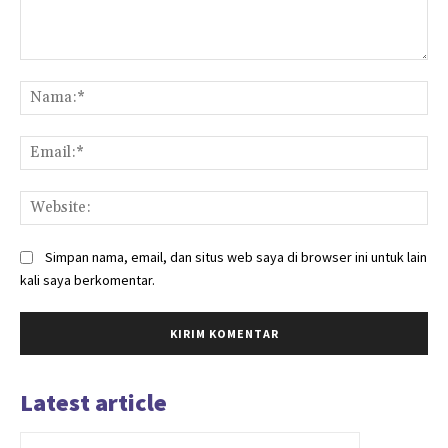
Komentar:
Na
Ema
Web
Simpan nama, email, dan situs web saya di browser ini untuk lain
kali saya berkomentar.
Latest article