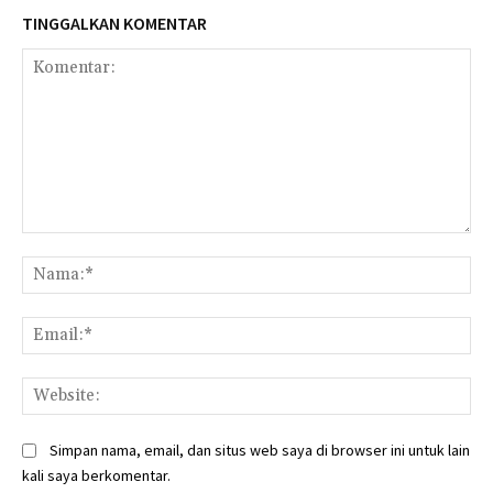
TINGGALKAN KOMENTAR
Komentar:
Na
Ema
Web
Simpan nama, email, dan situs web saya di browser ini untuk lain
kali saya berkomentar.