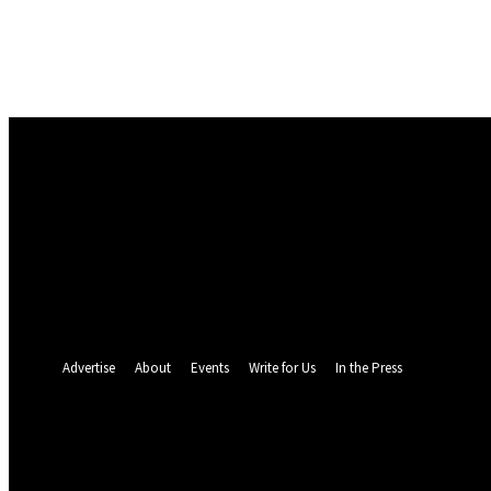
Masuk
Selamat Datang! Masuk ke akun Anda
nama pengguna
kata sandi Anda
Lupa kata sandi Anda? mendapatkan bantuan
Pemulihan password
Memulihkan kata sandi anda
email Anda
Sebuah kata sandi akan dikirimkan ke email Anda.
Advertise
About
Events
Write for Us
In the Press