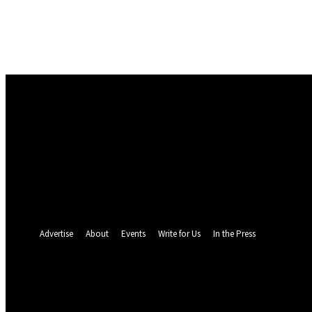
Masuk
Selamat Datang! Masuk ke akun Anda
nama pengguna
kata sandi Anda
Lupa kata sandi Anda? mendapatkan bantuan
Pemulihan password
Memulihkan kata sandi anda
email Anda
Sebuah kata sandi akan dikirimkan ke email Anda.
Advertise
About
Events
Write for Us
In the Press