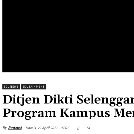
HOME
EDUNEWS
EDUFOOD
EDUHEA
EDUTRIP
EDUNEWS
EDUTAINMENT
Ditjen Dikti Selengga
Program Kampus Me
By
Redaksi
Kamis, 22 April 2021 - 07:01
0
54