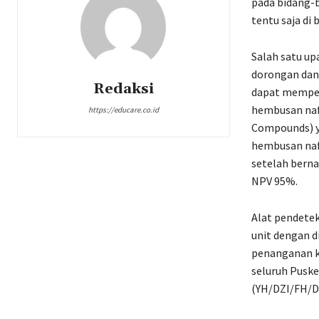
pada bidang-b
tentu saja di
Salah satu u
dorongan dan
Redaksi
dapat memperc
hembusan nafa
https://educare.co.id
Compounds) ya
hembusan naf
setelah berna
NPV 95%.
Alat pendeteks
unit dengan d
penanganan ka
seluruh Puske
(YH/DZI/FH/