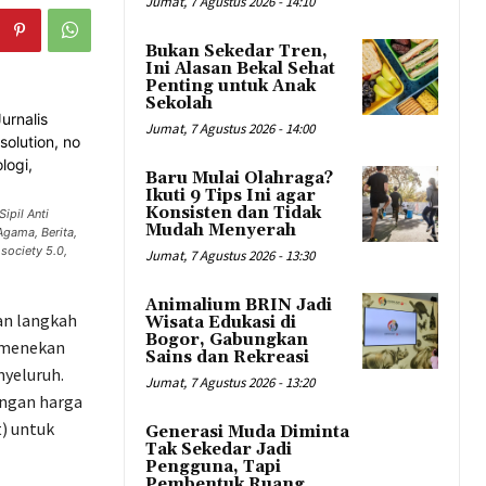
Jumat, 7 Agustus 2026 - 14:10
Bukan Sekedar Tren,
Ini Alasan Bekal Sehat
Penting untuk Anak
Sekolah
Jumat, 7 Agustus 2026 - 14:00
Baru Mulai Olahraga?
Ikuti 9 Tips Ini agar
Konsisten dan Tidak
ipil Anti
Mudah Menyerah
Agama, Berita,
 society 5.0,
Jumat, 7 Agustus 2026 - 13:30
Animalium BRIN Jadi
an langkah
Wisata Edukasi di
Bogor, Gabungkan
a menekan
Sains dan Rekreasi
nyeluruh.
Jumat, 7 Agustus 2026 - 13:20
engan harga
) untuk
Generasi Muda Diminta
Tak Sekedar Jadi
Pengguna, Tapi
Pembentuk Ruang