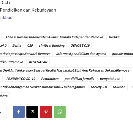
Dikti
Pendidikan dan Kebudayaan
ikbud
Aliansi Jurnalis Independen Aliansi Jurnalis IndependenRemove
berfikir
ra4.0
Berita
C19
chritical thinking
GENOSE C19
ork Hope Helps Network Remove
informasi pendidikan dan agama
jurnalis indon
dikbudRemove
KESEHATAN
at Sipil Anti Kekerasan Seksual Koalisi Masyarakat Sipil Anti Kekerasan SeksualRemove
x
PANDEMI COVID-19
Pendidikan
pendidikan jurnalis
pengetahuan
 untuk Keberagaman Serikat Jurnalis untuk Keberagaman
society 5.0
solution
S
nking
n