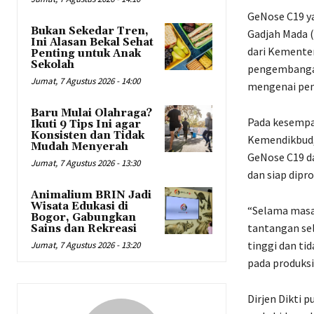
GeNose C19 ya
Bukan Sekedar Tren,
Gadjah Mada (
Ini Alasan Bekal Sehat
dari Kementer
Penting untuk Anak
Sekolah
pengembangan
Jumat, 7 Agustus 2026 - 14:00
mengenai pen
Baru Mulai Olahraga?
Pada kesempat
Ikuti 9 Tips Ini agar
Konsisten dan Tidak
Kemendikbud,
Mudah Menyerah
GeNose C19 da
Jumat, 7 Agustus 2026 - 13:30
dan siap dipro
Animalium BRIN Jadi
Wisata Edukasi di
“Selama masa 
Bogor, Gabungkan
tantangan sel
Sains dan Rekreasi
tinggi dan ti
Jumat, 7 Agustus 2026 - 13:20
pada produksi
Dirjen Dikti