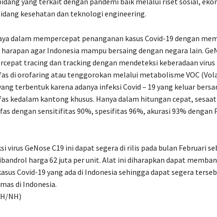
idang yang terkait dengan pandemi baik melalui riset sosial, ek
 bidang kesehatan dan teknologi engineering.
paya dalam mempercepat penanganan kasus Covid-19 dengan me
 harapan agar Indonesia mampu bersaing dengan negara lain. Ge
epat tracing dan tracking dengan mendeteksi keberadaan virus 
s di orofaring atau tenggorokan melalui metabolisme VOC (Vola
ng terbentuk karena adanya infeksi Covid – 19 yang keluar bers
as kedalam kantong khusus. Hanya dalam hitungan cepat, sesaat
fas dengan sensitifitas 90%, spesifitas 96%, akurasi 93% dengan
i virus GeNose C19 ini dapat segera di rilis pada bulan Februari s
ibandrol harga 62 juta per unit. Alat ini diharapkan dapat memba
sus Covid-19 yang ada di Indonesia sehingga dapat segera terseb
mas di Indonesia.
DH/NH)