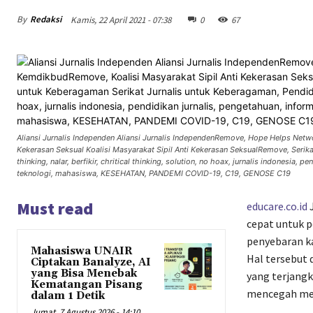
By
Redaksi
Kamis, 22 April 2021 - 07:38
0
67
Aliansi Jurnalis Independen Aliansi Jurnalis IndependenRemove, Hope Helps Ne
Kekerasan Seksual Koalisi Masyarakat Sipil Anti Kekerasan SeksualRemove, Serika
thinking, nalar, berfikir, chritical thinking, solution, no hoax, jurnalis indonesia,
teknologi, mahasiswa, KESEHATAN, PANDEMI COVID-19, C19, GENOSE C19
Must read
educare.co.id
J
cepat untuk 
penyebaran ka
Mahasiswa UNAIR
Hal tersebut 
Ciptakan Banalyze, AI
yang Bisa Menebak
yang terjangk
Kematangan Pisang
mencegah mel
dalam 1 Detik
Jumat, 7 Agustus 2026 - 14:10