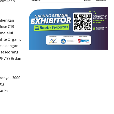
onomi dan
mberikan
Nose C19
melalui
tile Organic
ama dengan
 seseorang
 PPV 88% dan
ebanyak 3000
ntu
ar ke