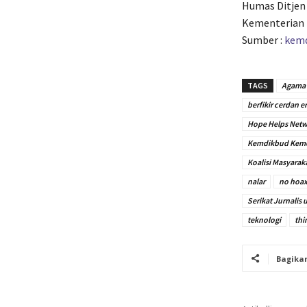
Humas Ditjen 
Kementerian 
Sumber :
kemd
TAGS
Agama
berfikir cerdan e
Hope Helps Netw
Kemdikbud Kem
Koalisi Masyarak
nalar
no hoa
Serikat Jurnalis
teknologi
thi
Bagika