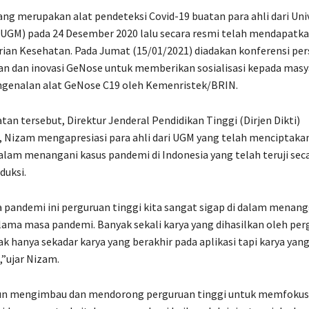
ng merupakan alat pendeteksi Covid-19 buatan para ahli dari Uni
UGM) pada 24 Desember 2020 lalu secara resmi telah mendapatkan
ian Kesehatan. Pada Jumat (15/01/2021) diadakan konferensi per
 dan inovasi GeNose untuk memberikan sosialisasi kepada masy
genalan alat GeNose C19 oleh Kemenristek/BRIN.
an tersebut, Direktur Jenderal Pendidikan Tinggi (Dirjen Dikti)
 Nizam mengapresiasi para ahli dari UGM yang telah menciptaka
lam menangani kasus pandemi di Indonesia yang telah teruji seca
duksi.
pandemi ini perguruan tinggi kita sangat sigap di dalam menang
ama masa pandemi. Banyak sekali karya yang dihasilkan oleh per
dak hanya sekadar karya yang berakhir pada aplikasi tapi karya yan
,”ujar Nizam.
 pun mengimbau dan mendorong perguruan tinggi untuk memfokus