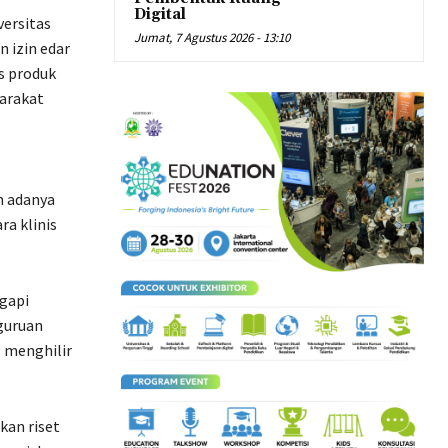
Digital
versitas
Jumat, 7 Agustus 2026 - 13:10
 izin edar
s produk
arakat
n adanya
ra klinis
gapi
guruan
g menghilir
kan riset