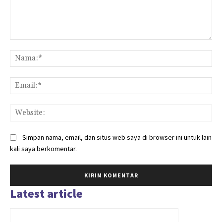
Komentar:
Na
Ema
Web
Simpan nama, email, dan situs web saya di browser ini untuk lain
kali saya berkomentar.
Latest article