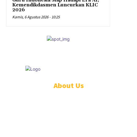
Guru Indonesia Siap Hadapi Era AI,
Kemendikdasmen Luncurkan KLIC
2026
Kamis, 6 Agustus 2026 - 10:25
© Educare
About Us
PEDOMAN PEMBERITAAN MEDIA SIBER
STANDAR PERLINDUNGAN PROFESI WARTAWAN
TENTANG KAMI
REDAKSI