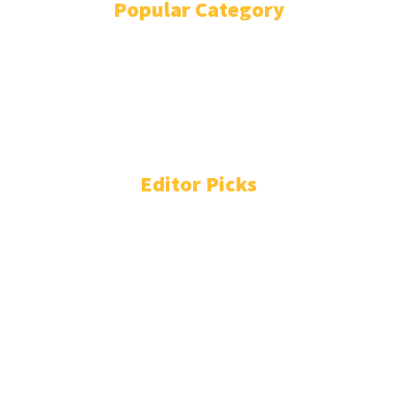
Popular Category
EDUNEWS
3141
EDUSCHOOL
1529
EDUTAINMENT
749
EDUHEALTH
279
EDUTECHNO
224
EDUEXPLORE
200
Editor Picks
Data Anak Diduga Didaftarkan Tanpa Izin,
Kemendikdasmen Lakukan Penelusuran Mendalam
Kamis, 6 Agustus 2026 - 10:45
SMP Insani Sorkam Bangkit Pascabanjir,
Kemendikdasmen Resmikan Ruang Kelas Darurat
Kamis, 6 Agustus 2026 - 10:40