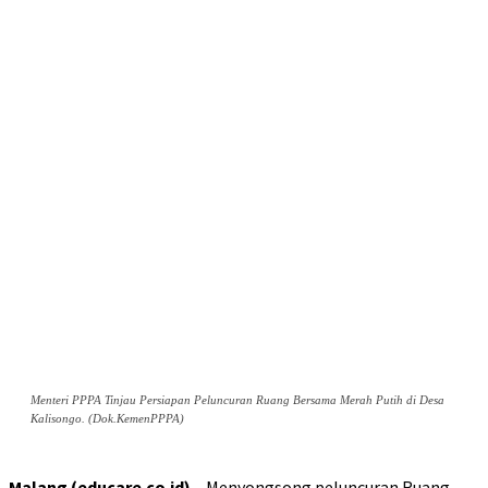
Menteri PPPA Tinjau Persiapan Peluncuran Ruang Bersama Merah Putih di Desa
Kalisongo. (Dok.KemenPPPA)
Malang (educare.co.id)
– Menyongsong peluncuran Ruang