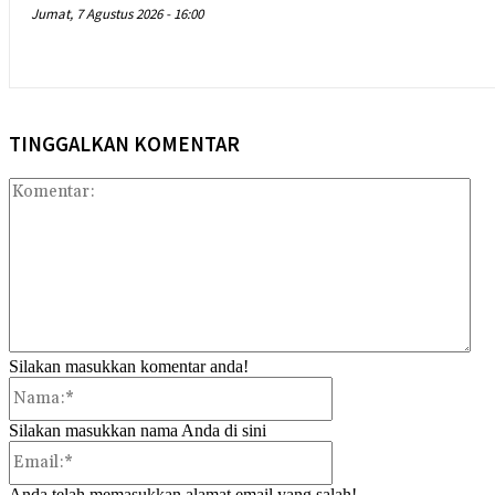
Jumat, 7 Agustus 2026 - 16:00
TINGGALKAN KOMENTAR
Kom
Silakan masukkan komentar anda!
Nama:*
Silakan masukkan nama Anda di sini
Email:*
Anda telah memasukkan alamat email yang salah!