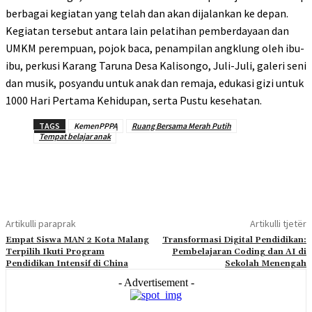
berbagai kegiatan yang telah dan akan dijalankan ke depan.
Kegiatan tersebut antara lain pelatihan pemberdayaan dan
UMKM perempuan, pojok baca, penampilan angklung oleh ibu-
ibu, perkusi Karang Taruna Desa Kalisongo, Juli-Juli, galeri seni
dan musik, posyandu untuk anak dan remaja, edukasi gizi untuk
1000 Hari Pertama Kehidupan, serta Pustu kesehatan.
TAGS
KemenPPPA
Ruang Bersama Merah Putih
Tempat belajar anak
Artikulli paraprak
Artikulli tjetër
Empat Siswa MAN 2 Kota Malang
Transformasi Digital Pendidikan:
Terpilih Ikuti Program
Pembelajaran Coding dan AI di
Pendidikan Intensif di China
Sekolah Menengah
- Advertisement -