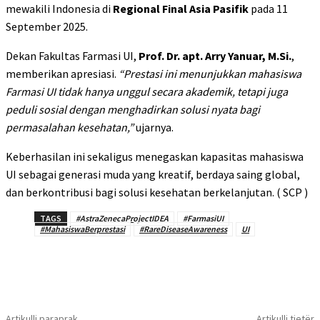
mewakili Indonesia di
Regional Final Asia Pasifik
pada 11
September 2025.
Dekan Fakultas Farmasi UI,
Prof. Dr. apt. Arry Yanuar, M.Si.
,
memberikan apresiasi.
“Prestasi ini menunjukkan mahasiswa
Farmasi UI tidak hanya unggul secara akademik, tetapi juga
peduli sosial dengan menghadirkan solusi nyata bagi
permasalahan kesehatan,”
ujarnya.
Keberhasilan ini sekaligus menegaskan kapasitas mahasiswa
UI sebagai generasi muda yang kreatif, berdaya saing global,
dan berkontribusi bagi solusi kesehatan berkelanjutan. ( SCP )
TAGS
#AstraZenecaProjectIDEA
#FarmasiUI
#MahasiswaBerprestasi
#RareDiseaseAwareness
UI
Artikulli paraprak
Artikulli tjetër