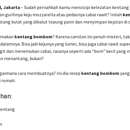
d, Jakarta
– Sudah pernahkah kamu mencicipi kelezatan kentang
n gurihnya keju mozzarella atau pedasnya cabai rawit? Inilah
ke
tang bulat yang dibalut tepung panir dan menyimpan kejutan di 
amakan
kentang bombom
? Karena camilan ini penuh misteri, tak
i dalamnya. Bisa jadi kejunya yang lumer, bisa juga cabai rawit supe
t dan menemukan cabai, rasanya seperti ada “bom” kecil yang m
dan menantang, bukan?
gaimana cara membuatnya? Ini dia resep
kentang bombom
yang
i rumah:
han:
kentang
m