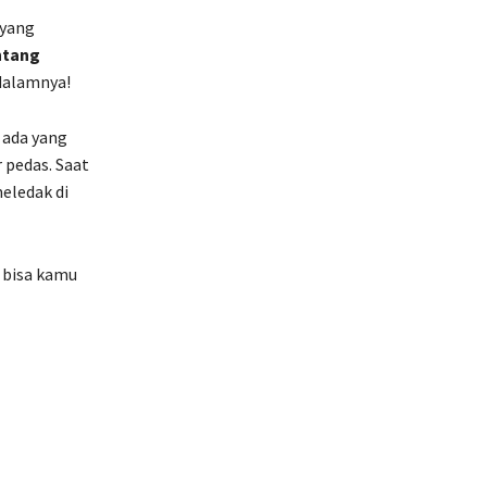
 yang
ntang
dalamnya!
 ada yang
r pedas. Saat
eledak di
 bisa kamu