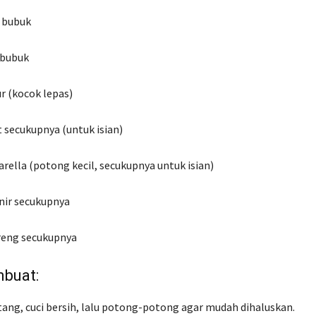
u bubuk
 bubuk
ur (kocok lepas)
t secukupnya (untuk isian)
rella (potong kecil, secukupnya untuk isian)
nir secukupnya
reng secukupnya
buat:
ang, cuci bersih, lalu potong-potong agar mudah dihaluskan.