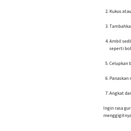
Kukus atau
Tambahkan 
Ambil sedik
seperti bol
Celupkan b
Panaskan 
Angkat dan
Ingin rasa gu
menggigitnya