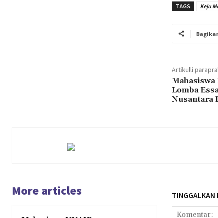
TAGS
Keju Mo
Bagika
Artikulli parapr
Mahasiswa 
Lomba Essa
Nusantara 
More articles
TINGGALKAN