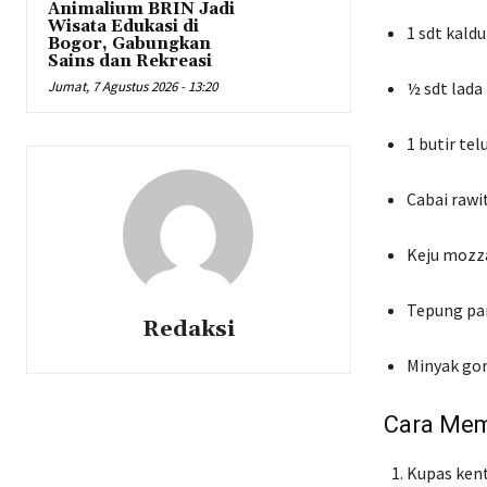
Animalium BRIN Jadi
Wisata Edukasi di
1 sdt kald
Bogor, Gabungkan
Sains dan Rekreasi
Jumat, 7 Agustus 2026 - 13:20
½ sdt lada
1 butir tel
Cabai rawi
Keju mozza
Tepung pa
Redaksi
Minyak go
Cara Mem
Kupas kent