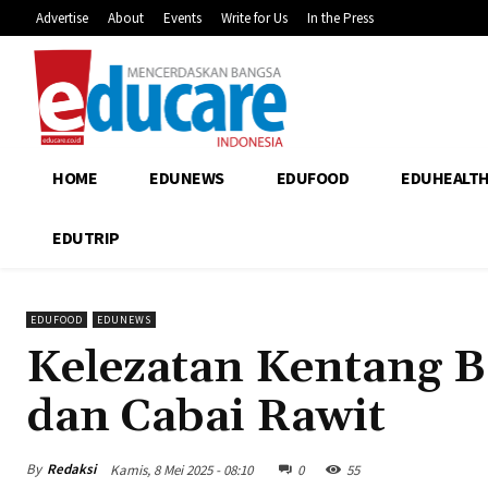
Advertise
About
Events
Write for Us
In the Press
HOME
EDUNEWS
EDUFOOD
EDUHEALT
EDUTRIP
EDUFOOD
EDUNEWS
Kelezatan Kentang 
dan Cabai Rawit
By
Redaksi
Kamis, 8 Mei 2025 - 08:10
0
55