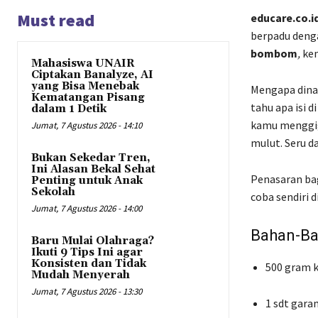
Must read
educare.co.i
berpadu denga
bombom
,
ken
Mahasiswa UNAIR
Ciptakan Banalyze, AI
yang Bisa Menebak
Mengapa din
Kematangan Pisang
tahu apa isi d
dalam 1 Detik
kamu menggigi
Jumat, 7 Agustus 2026 - 14:10
mulut. Seru 
Bukan Sekedar Tren,
Ini Alasan Bekal Sehat
Penasaran ba
Penting untuk Anak
Sekolah
coba sendiri d
Jumat, 7 Agustus 2026 - 14:00
Bahan-Ba
Baru Mulai Olahraga?
Ikuti 9 Tips Ini agar
Konsisten dan Tidak
500 gram 
Mudah Menyerah
Jumat, 7 Agustus 2026 - 13:30
1 sdt gara