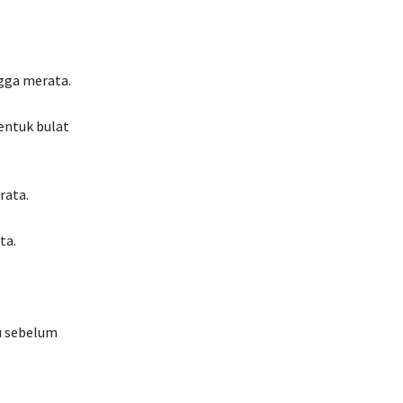
gga merata.
Bentuk bulat
rata.
ta.
u sebelum