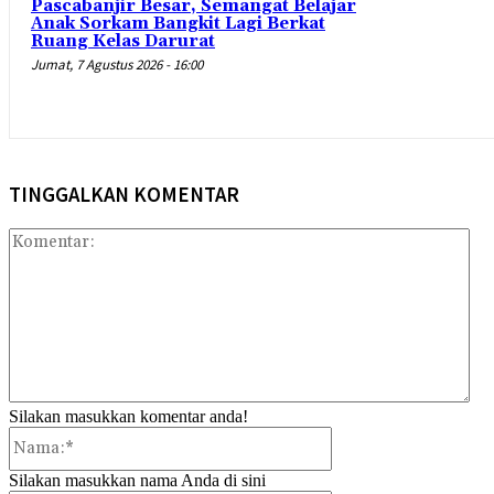
Pascabanjir Besar, Semangat Belajar
Anak Sorkam Bangkit Lagi Berkat
Ruang Kelas Darurat
Jumat, 7 Agustus 2026 - 16:00
TINGGALKAN KOMENTAR
Kom
Silakan masukkan komentar anda!
Nama:*
Silakan masukkan nama Anda di sini