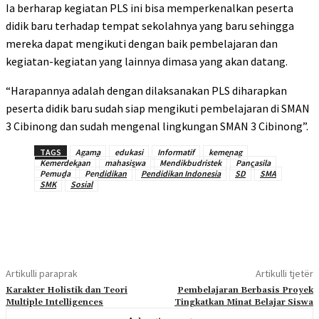
Ia berharap kegiatan PLS ini bisa memperkenalkan peserta
didik baru terhadap tempat sekolahnya yang baru sehingga
mereka dapat mengikuti dengan baik pembelajaran dan
kegiatan-kegiatan yang lainnya dimasa yang akan datang.
“Harapannya adalah dengan dilaksanakan PLS diharapkan
peserta didik baru sudah siap mengikuti pembelajaran di SMAN
3 Cibinong dan sudah mengenal lingkungan SMAN 3 Cibinong”.
TAGS
Agama
edukasi
Informatif
kemenag
Kemerdekaan
mahasiswa
Mendikbudristek
Pancasila
Pemuda
Pendidikan
Pendidikan Indonesia
SD
SMA
SMK
Sosial
Artikulli paraprak
Artikulli tjetër
Karakter Holistik dan Teori
Pembelajaran Berbasis Proyek
Multiple Intelligences
Tingkatkan Minat Belajar Siswa