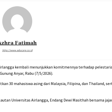
Azhra Fatimah
http://www.educare.co.id
irlangga
kembali menunjukkan komitmennya terhadap pelestaria
Gunung Anyar
, Rabu (7/5/2026).
n 30 mahasiswa asing dari Malaysia, Filipina, dan Thailand, sert
lautan Universitas Airlangga
,
Endang Dewi Masithah
bersama jajar