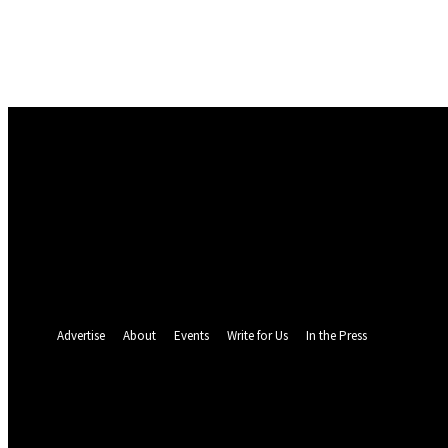
Masuk
Selamat Datang! Masuk ke akun Anda
nama pengguna
kata sandi Anda
Lupa kata sandi Anda? mendapatkan bantuan
Pemulihan password
Memulihkan kata sandi anda
email Anda
Sebuah kata sandi akan dikirimkan ke email Anda.
Advertise
About
Events
Write for Us
In the Press