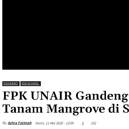
HOME
EDUNEWS
EDUFOOD
EDUHEA
EDUTRIP
EDUNEWS
EDUSCHOOL
FPK UNAIR Gandeng 
Tanam Mangrove di 
By
Azhra Fatimah
Senin, 11 Mei 2026 - 13:00
0
152