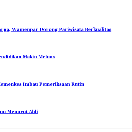
uarga, Wamenpar Dorong Pariwisata Berkualitas
Pendidikan Makin Meluas
, Kemenkes Imbau Pemeriksaan Rutin
mu Menurut Ahli