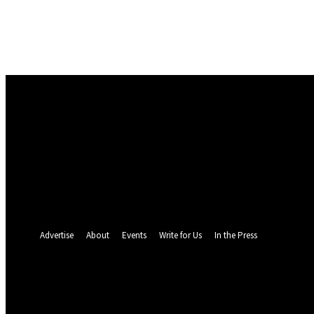
Masuk
Selamat Datang! Masuk ke akun Anda
nama pengguna
kata sandi Anda
Lupa kata sandi Anda? mendapatkan bantuan
Pemulihan password
Memulihkan kata sandi anda
email Anda
Sebuah kata sandi akan dikirimkan ke email Anda.
Advertise
About
Events
Write for Us
In the Press