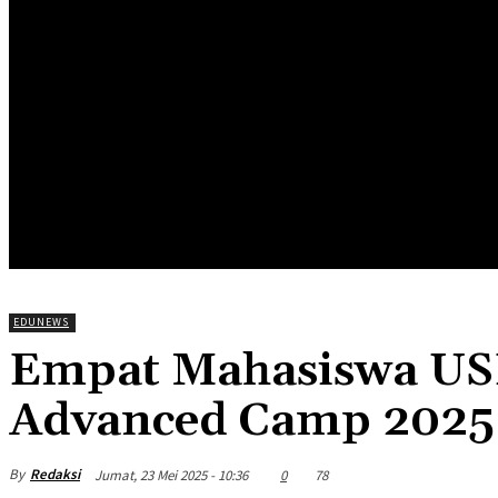
HOME
EDUNEWS
EDUFOOD
EDUHEA
EDUTRIP
EDUNEWS
Empat Mahasiswa USK
Advanced Camp 2025
By
Redaksi
Jumat, 23 Mei 2025 - 10:36
0
78