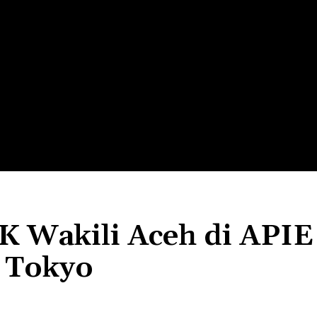
LTH
EDUNEST
EDUEXPLORE
EDUSCHOOL
 Wakili Aceh di APIE
 Tokyo