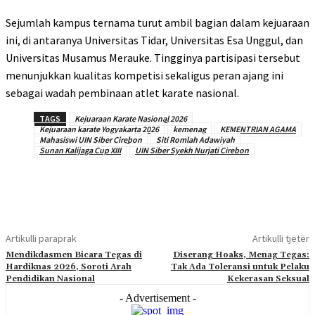
Sejumlah kampus ternama turut ambil bagian dalam kejuaraan
ini, di antaranya Universitas Tidar, Universitas Esa Unggul, dan
Universitas Musamus Merauke. Tingginya partisipasi tersebut
menunjukkan kualitas kompetisi sekaligus peran ajang ini
sebagai wadah pembinaan atlet karate nasional.
TAGS
Kejuaraan Karate Nasional 2026
Kejuaraan karate Yogyakarta 2026
kemenag
KEMENTRIAN AGAMA
Mahasiswi UIN Siber Cirebon
Siti Romlah Adawiyah
Sunan Kalijaga Cup XIII
UIN Siber Syekh Nurjati Cirebon
Artikulli paraprak
Artikulli tjetër
Mendikdasmen Bicara Tegas di
Diserang Hoaks, Menag Tegas:
Hardiknas 2026, Soroti Arah
Tak Ada Toleransi untuk Pelaku
Pendidikan Nasional
Kekerasan Seksual
- Advertisement -