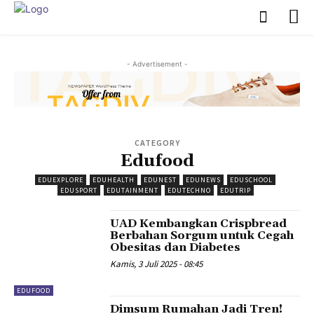
- Advertisement -
CATEGORY
Edufood
EDUEXPLORE
EDUHEALTH
EDUNEST
EDUNEWS
EDUSCHOOL
EDUSPORT
EDUTAINMENT
EDUTECHNO
EDUTRIP
UAD Kembangkan Crispbread
Berbahan Sorgum untuk Cegah
Obesitas dan Diabetes
Kamis, 3 Juli 2025 - 08:45
EDUFOOD
Dimsum Rumahan Jadi Tren!