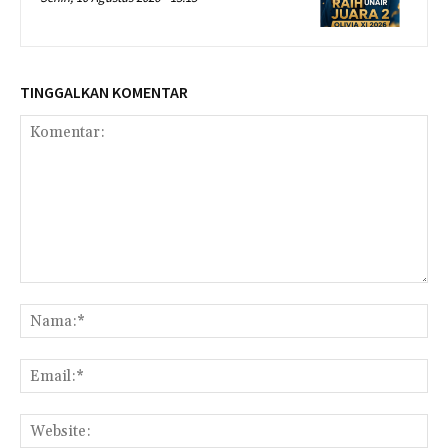
TINGGALKAN KOMENTAR
Komentar:
Na
Ema
Web