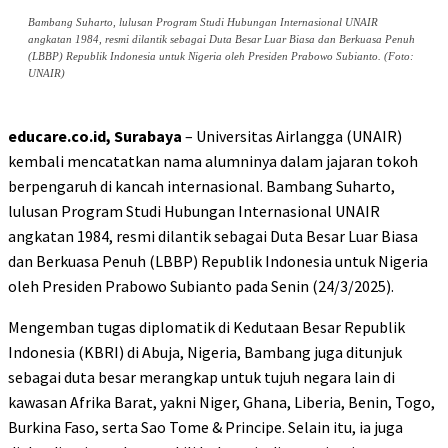
Bambang Suharto, lulusan Program Studi Hubungan Internasional UNAIR
angkatan 1984, resmi dilantik sebagai Duta Besar Luar Biasa dan Berkuasa Penuh
(LBBP) Republik Indonesia untuk Nigeria oleh Presiden Prabowo Subianto. (Foto:
UNAIR)
educare.co.id, Surabaya
– Universitas Airlangga (UNAIR)
kembali mencatatkan nama alumninya dalam jajaran tokoh
berpengaruh di kancah internasional. Bambang Suharto,
lulusan Program Studi Hubungan Internasional UNAIR
angkatan 1984, resmi dilantik sebagai Duta Besar Luar Biasa
dan Berkuasa Penuh (LBBP) Republik Indonesia untuk Nigeria
oleh Presiden Prabowo Subianto pada Senin (24/3/2025).
Mengemban tugas diplomatik di Kedutaan Besar Republik
Indonesia (KBRI) di Abuja, Nigeria, Bambang juga ditunjuk
sebagai duta besar merangkap untuk tujuh negara lain di
kawasan Afrika Barat, yakni Niger, Ghana, Liberia, Benin, Togo,
Burkina Faso, serta Sao Tome & Principe. Selain itu, ia juga