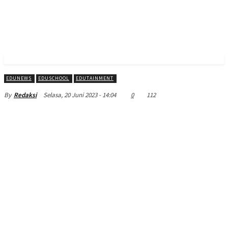
EDUNEWS
EDUSCHOOL
EDUTAINMENT
Selasa, 20 Juni 2023 - 14:04
0
112
By
Redaksi