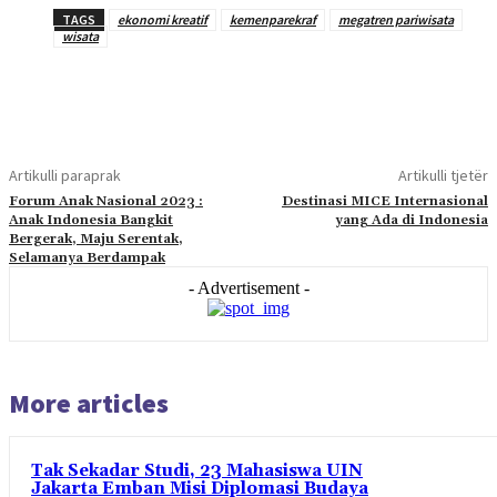
TAGS
ekonomi kreatif
kemenparekraf
megatren pariwisata
wisata
Artikulli paraprak
Artikulli tjetër
Forum Anak Nasional 2023 :
Destinasi MICE Internasional
Anak Indonesia Bangkit
yang Ada di Indonesia
Bergerak, Maju Serentak,
Selamanya Berdampak
- Advertisement -
More articles
Tak Sekadar Studi, 23 Mahasiswa UIN
Jakarta Emban Misi Diplomasi Budaya