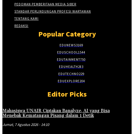
PEDOMAN PEMBERITAAN MEDIA SIBER
STANDAR PERLINDUNGAN PROFESI WARTAWAN
TENTANG KAMI
REDAKSI
Popular Category
EDUNEWS
3169
EDUSCHOOL
1544
EDUTAINMENT
750
EDUHEALTH
283
EDUTECHNO
229
EDUEXPLORE
204
Editor Picks
Mahasiswa UNAIR Ciptakan Banalyze, AI yang Bisa
Menebak Kematangan Pisang dalam 1 Detik
Jumat, 7 Agustus 2026 - 14:10