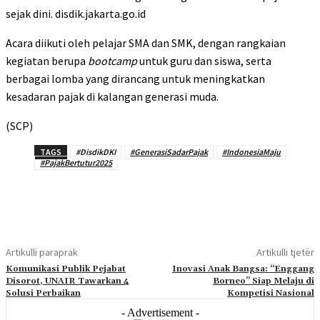
sejak dini. disdik.jakarta.go.id
Acara diikuti oleh pelajar SMA dan SMK, dengan rangkaian
kegiatan berupa
bootcamp
untuk guru dan siswa, serta
berbagai lomba yang dirancang untuk meningkatkan
kesadaran pajak di kalangan generasi muda.
(SCP)
TAGS
#DisdikDKI
#GenerasiSadarPajak
#IndonesiaMaju
#PajakBertutur2025
Artikulli paraprak
Artikulli tjetër
Komunikasi Publik Pejabat
Inovasi Anak Bangsa: “Enggang
Disorot, UNAIR Tawarkan 4
Borneo” Siap Melaju di
Solusi Perbaikan
Kompetisi Nasional
- Advertisement -