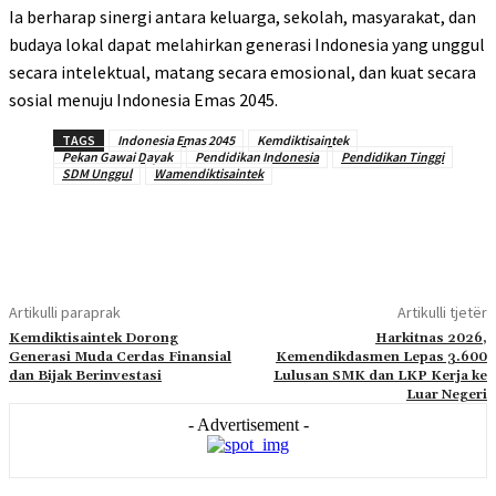
Ia berharap sinergi antara keluarga, sekolah, masyarakat, dan
budaya lokal dapat melahirkan generasi Indonesia yang unggul
secara intelektual, matang secara emosional, dan kuat secara
sosial menuju Indonesia Emas 2045.
TAGS
Indonesia Emas 2045
Kemdiktisaintek
Pekan Gawai Dayak
Pendidikan Indonesia
Pendidikan Tinggi
SDM Unggul
Wamendiktisaintek
Artikulli paraprak
Artikulli tjetër
Kemdiktisaintek Dorong
Harkitnas 2026,
Generasi Muda Cerdas Finansial
Kemendikdasmen Lepas 3.600
dan Bijak Berinvestasi
Lulusan SMK dan LKP Kerja ke
Luar Negeri
- Advertisement -