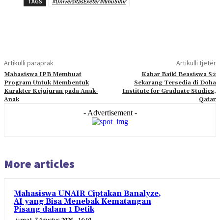
TAGS
#UniversitasExeter #IlmuSihir
Artikulli paraprak
Artikulli tjetër
Mahasiswa IPB Membuat
Kabar Baik! Beasiswa S2
Program Untuk Membentuk
Sekarang Tersedia di Doha
Karakter Kejujuran pada Anak-
Institute for Graduate Studies,
Anak
Qatar
- Advertisement -
More articles
Mahasiswa UNAIR Ciptakan Banalyze,
AI yang Bisa Menebak Kematangan
Pisang dalam 1 Detik
Jumat, 7 Agustus 2026 - 14:10