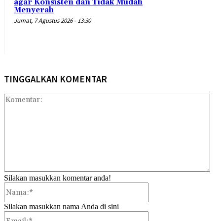
agar Konsisten dan Tidak Mudah
Menyerah
Jumat, 7 Agustus 2026 - 13:30
TINGGALKAN KOMENTAR
Kom
Silakan masukkan komentar anda!
Nama:*
Silakan masukkan nama Anda di sini
Email:*