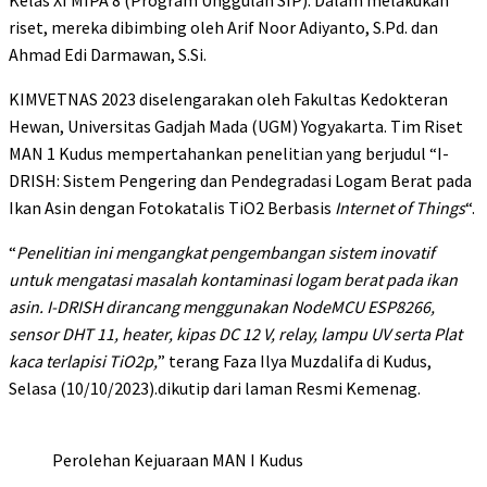
Kelas XI MIPA 8 (Program Unggulan SIP). Dalam melakukan
riset, mereka dibimbing oleh Arif Noor Adiyanto, S.Pd. dan
Ahmad Edi Darmawan, S.Si.
KIMVETNAS 2023 diselengarakan oleh Fakultas Kedokteran
Hewan, Universitas Gadjah Mada (UGM) Yogyakarta. Tim Riset
MAN 1 Kudus mempertahankan penelitian yang berjudul “I-
DRISH: Sistem Pengering dan Pendegradasi Logam Berat pada
Ikan Asin dengan Fotokatalis TiO2 Berbasis
Internet of Things
“.
“
Penelitian ini mengangkat pengembangan sistem inovatif
untuk mengatasi masalah kontaminasi logam berat pada ikan
asin. I-DRISH dirancang menggunakan NodeMCU ESP8266,
sensor DHT 11, heater, kipas DC 12 V, relay, lampu UV serta Plat
kaca terlapisi TiO2p,
” terang Faza Ilya Muzdalifa di Kudus,
Selasa (10/10/2023).dikutip dari laman Resmi Kemenag.
Perolehan Kejuaraan MAN I Kudus