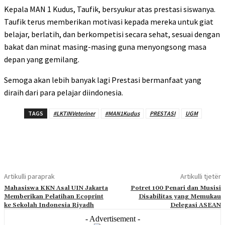
Kepala MAN 1 Kudus, Taufik, bersyukur atas prestasi siswanya.
Taufik terus memberikan motivasi kepada mereka untuk giat
belajar, berlatih, dan berkompetisi secara sehat, sesuai dengan
bakat dan minat masing-masing guna menyongsong masa
depan yang gemilang.
Semoga akan lebih banyak lagi Prestasi bermanfaat yang
diraih dari para pelajar diindonesia.
TAGS
#LKTINVeteriner
#MAN1Kudus
PRESTASI
UGM
Artikulli paraprak
Artikulli tjetër
Mahasiswa KKN Asal UIN Jakarta
Potret 100 Penari dan Musisi
Memberikan Pelatihan Ecoprint
Disabilitas yang Memukau
ke Sekolah Indonesia Riyadh
Delegasi ASEAN
- Advertisement -