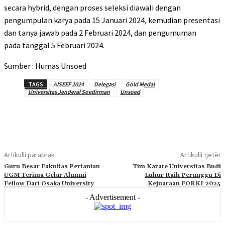
secara
hybrid
, dengan proses seleksi diawali dengan
pengumpulan karya pada
15 Januari
202
4
, kemudian presentasi
dan tanya jawab pada
2
Februari 2024,
dan pengumuman
pada
tanggal
5
Februari
202
4
.
Sumber : Humas Unsoed
TAGS
AISEEF 2024
Delegasi
Gold Medal
Universitas Jenderal Soedirman
Unsoed
Artikulli paraprak
Artikulli tjetër
Guru Besar Fakultas Pertanian
Tim Karate Universitas Budi
UGM Terima Gelar Alumni
Luhur Raih Perunggu Di
Fellow Dari Osaka University
Kejuaraan FORKI 2024
- Advertisement -