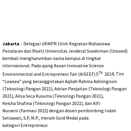
Jakarta
– Delegasi UKMPR (Unit Kegiatan Mahasiswa
Penalaran dan Riset) Universitas Jenderal Soedirman (Unsoed)
kembali mengharumkan nama kampus
di tingkat
internasional. Pada ajang Asean Innovative Science
Th
Environmental and Entrepreneur Fair (AISEEF) 5
202
4
, Tim
“
Lowsea
” yang beranggotakan Aqilah Rahma Adiningrum
(Tek
nologi Pangan 2021
), Adrian Panjaitan (Tek
nologi Pangan
2021
), Ailsa Seca Kusuma (Tek
nologi Pangan 2021
),
Keisha
Shafina (Tek
nologi Pangan 2021
), dan Alfi
Nuraen
i
(
Farmasi
2022) dengan dosen pembimbing
Indah
Setiawati, S.P,
M.P., meraih
Gold
Medal pada
kategori
Entrepreneur.