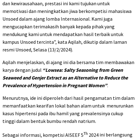
dan kewirausahaan
, prestasi ini
kami
tujukan untuk
memotivasi dan meningkatkan jiwa berkompetisi mahasiswa
Unsoed dalam ajang lomba
Internasional
. Kami juga
mengucapkan terimakasih banyak kepada pihak yang
mendukung kami untuk mendapatkan hasil terbaik untuk
kampus Unsoed tercinta”,
kata Aqilah, dikutip dalam laman
resmi Unsoed, Selasa (13/2/2024).
Aqilah menjelaskan, di ajang ini dia bersama t
im membawakan
karya dengan judul
“
Lowsea: Salty Seasoning from Green
Seaweed and Genjer Extract as an Alternative to Reduce the
Prevalence of Hypertension in Pregnant Women
”
.
Menurutnya, i
de ini diperoleh dari hasil pengamatan tim dalam
memanfaatkan
kearifan lokal bahan alam untuk menurunkan
kasus hipertensi pada ibu hamil yang prevalensinya cukup
tinggi dalam bentuk bumbu rendah natrium.
Th
Sebagai informasi, kompetisi AISEEF 5
2024
ini berlangsung