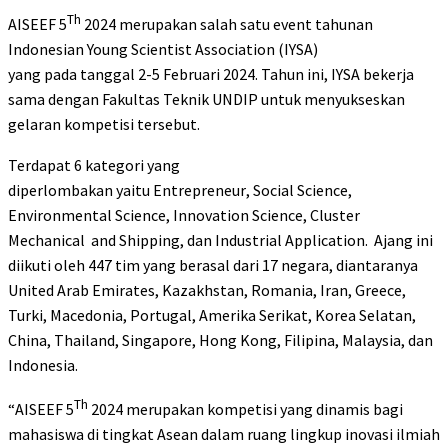
Th
AISEEF 5
2024 merupakan salah satu event tahunan
Indonesian Young Scientist Association (IYSA)
yang
pada
tanggal 2
-5
Februari
202
4. Tahun ini, IYSA bekerja
sama dengan Fakultas Teknik UNDIP untuk menyukseskan
gelaran kompetisi tersebut.
Terdapat
6 kategori
yang
diperlombakan
yaitu
Entrepreneur
,
Social Science
,
Environmental Science, Innovation Science, Cluster
Mechanical
and Shipping, dan Industrial Application. Ajang ini
diikuti oleh 447 tim yang berasal dari 17 negara, diantaranya
United Arab Emirates, Kazakhstan, Romania, Iran, Greece,
Turki, Macedonia, Portugal, Amerika Serikat, Korea Selatan,
China, Thailand, Singapore, Hong Kong, Filipina, Malaysia, dan
Indonesia.
Th
“
AISEEF 5
2024
merupakan
kompetisi
yang dinamis
bagi
mahasiswa di tingkat Asean dalam
ruang lingkup inovasi ilmiah