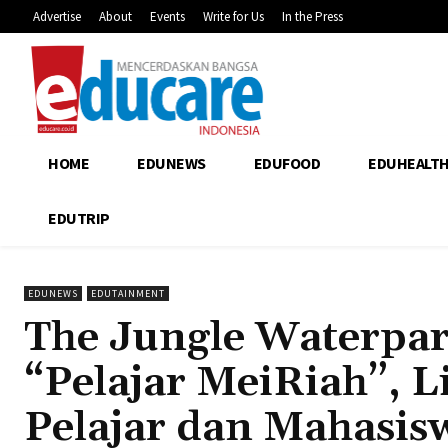
Advertise
About
Events
Write for Us
In the Press
HOME
EDUNEWS
EDUFOOD
EDUHEALT
EDUTRIP
EDUNEWS
EDUTAINMENT
The Jungle Waterpa
“Pelajar MeiRiah”, 
Pelajar dan Mahasis