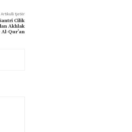
Artikulli tjetër
antri Cilik
dan Akhlak
 Al-Qur’an