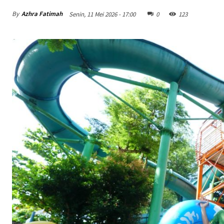
By
Azhra Fatimah
Senin, 11 Mei 2026 - 17:00
0
123