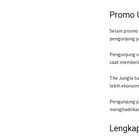
Promo U
Selain promo 
pengunjung ya
Pengunjung c
saat membeli t
The Jungle t
lebih ekonomi
Pengunjung ju
menghadirkan 
Lengkap