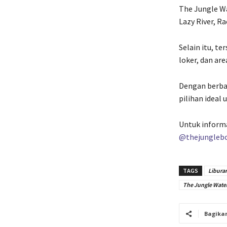
The Jungle Wa
Lazy River, Ra
Selain itu, te
loker, dan a
Dengan berbag
pilihan ideal
Untuk informa
@thejungleb
TAGS
Libura
The Jungle Wate
Bagika