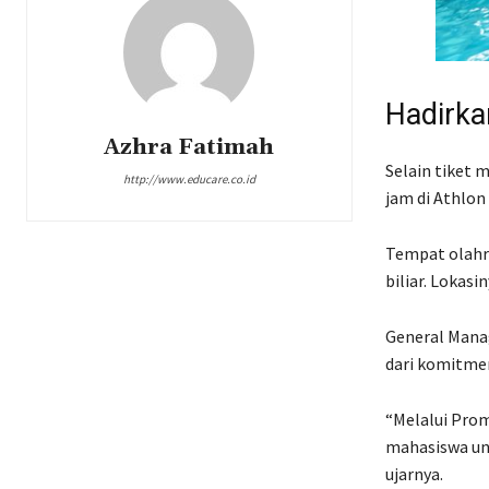
Hadirka
Azhra Fatimah
Selain tiket
http://www.educare.co.id
jam di
Athlon
Tempat olahra
biliar. Lokas
General Man
dari komitmen
“Melalui Prom
mahasiswa unt
ujarnya.