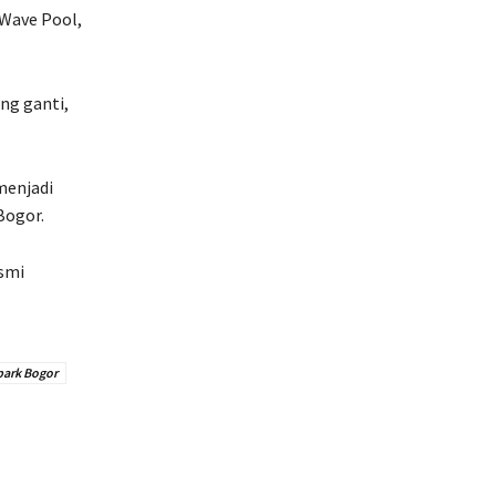
 Wave Pool,
ang ganti,
menjadi
Bogor.
smi
ark Bogor