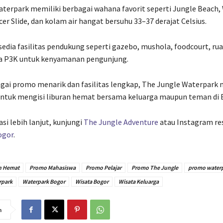
terpark memiliki berbagai wahana favorit seperti Jungle Beach,
cer Slide, dan kolam air hangat bersuhu 33–37 derajat Celsius.
rsedia fasilitas pendukung seperti gazebo, mushola, foodcourt, ru
rea P3K untuk kenyamanan pengunjung.
ai promo menarik dan fasilitas lengkap, The Jungle Waterpark 
 untuk mengisi liburan hemat bersama keluarga maupun teman di 
si lebih lanjut, kunjungi
The Jungle Adventure
atau Instagram re
ogor
.
n Hemat
Promo Mahasiswa
Promo Pelajar
Promo The Jungle
promo waterp
rpark
Waterpark Bogor
Wisata Bogor
Wisata Keluarga
n