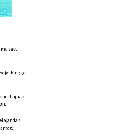
ama satu
meja, hingga
jadi bagian
au.
lajar dan
hemat,”