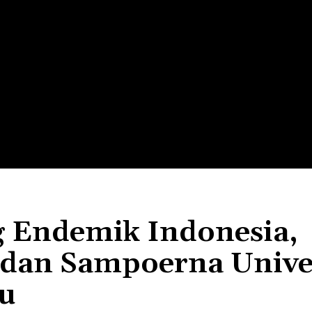
LTH
EDUNEST
EDUEXPLORE
EDUSCHOOL
ng Endemik Indonesia,
dan Sampoerna Univer
u