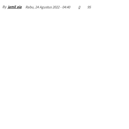
By
jamil aja
Rabu, 24 Agustus 2022 - 04:40
0
95