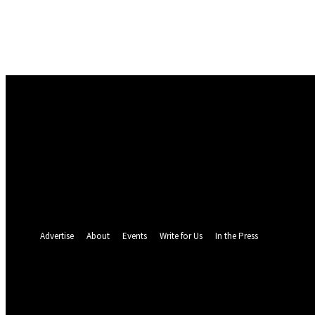
Masuk
Selamat Datang! Masuk ke akun Anda
nama pengguna
kata sandi Anda
Lupa kata sandi Anda? mendapatkan bantuan
Pemulihan password
Memulihkan kata sandi anda
email Anda
Sebuah kata sandi akan dikirimkan ke email Anda.
Advertise
About
Events
Write for Us
In the Press