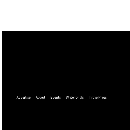
Masuk
Selamat Datang! Masuk ke akun Anda
nama pengguna
kata sandi Anda
Lupa kata sandi Anda? mendapatkan bantuan
Pemulihan password
Memulihkan kata sandi anda
email Anda
Sebuah kata sandi akan dikirimkan ke email Anda.
Advertise
About
Events
Write for Us
In the Press