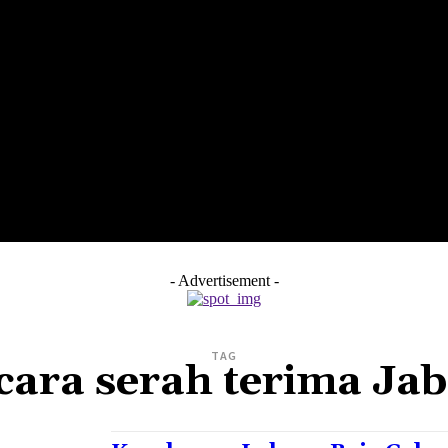
LTH
EDUNEST
EDUEXPLORE
EDUSCHOOL
- Advertisement -
TAG
ara serah terima Ja