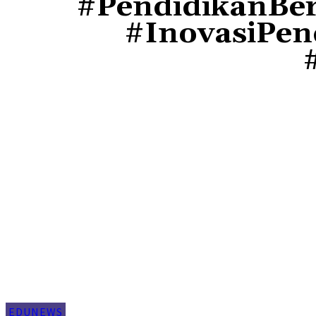
#PendidikanBer
#InovasiPen
EDUNEWS