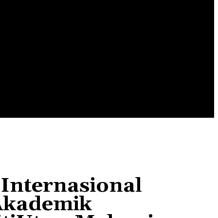
EDUSPORT
EDUTAINMENT
EDUTECHNO
nternasional
iAkademik