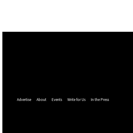
Masuk
Selamat Datang! Masuk ke akun Anda
nama pengguna
kata sandi Anda
Lupa kata sandi Anda? mendapatkan bantuan
Pemulihan password
Memulihkan kata sandi anda
email Anda
Sebuah kata sandi akan dikirimkan ke email Anda.
Advertise
About
Events
Write for Us
In the Press