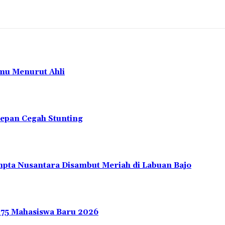
mu Menurut Ahli
depan Cegah Stunting
pta Nusantara Disambut Meriah di Labuan Bajo
275 Mahasiswa Baru 2026