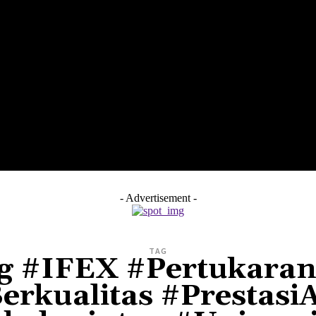
LTH
EDUNEST
EDUEXPLORE
EDUSCHOOL
- Advertisement -
TAG
 #IFEX #PertukaranI
rkualitas #Prestas