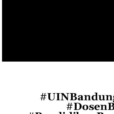
HOME
EDUNEWS
EDUFOOD
EDUHEA
EDUTRIP
#UINBandung
#DosenBe