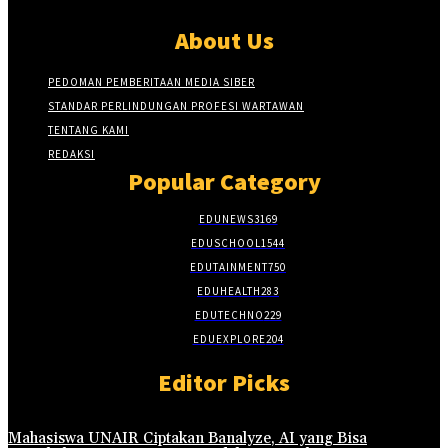
About Us
PEDOMAN PEMBERITAAN MEDIA SIBER
STANDAR PERLINDUNGAN PROFESI WARTAWAN
TENTANG KAMI
REDAKSI
Popular Category
EDUNEWS
3169
EDUSCHOOL
1544
EDUTAINMENT
750
EDUHEALTH
283
EDUTECHNO
229
EDUEXPLORE
204
Editor Picks
Mahasiswa UNAIR Ciptakan Banalyze, AI yang Bisa